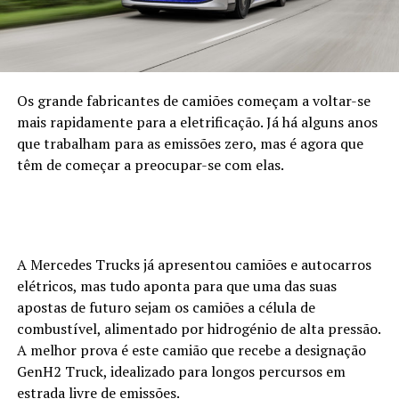
Os grande fabricantes de camiões começam a voltar-se
mais rapidamente para a eletrificação. Já há alguns anos
que trabalham para as emissões zero, mas é agora que
têm de começar a preocupar-se com elas.
A Mercedes Trucks já apresentou camiões e autocarros
elétricos, mas tudo aponta para que uma das suas
apostas de futuro sejam os camiões a célula de
combustível, alimentado por hidrogénio de alta pressão.
A melhor prova é este camião que recebe a designação
GenH2 Truck, idealizado para longos percursos em
estrada livre de emissões.