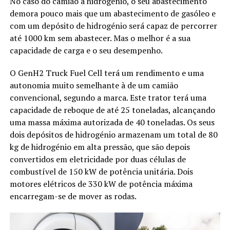
No caso do camião a hidrogénio, o seu abastecimento
demora pouco mais que um abastecimento de gasóleo e
com um depósito de hidrogénio será capaz de percorrer
até 1000 km sem abastecer. Mas o melhor é a sua
capacidade de carga e o seu desempenho.
O GenH2 Truck Fuel Cell terá um rendimento e uma
autonomia muito semelhante à de um camião
convencional, segundo a marca. Este trator terá uma
capacidade de reboque de até 25 toneladas, alcançando
uma massa máxima autorizada de 40 toneladas. Os seus
dois depósitos de hidrogénio armazenam um total de 80
kg de hidrogénio em alta pressão, que são depois
convertidos em eletricidade por duas células de
combustível de 150 kW de potência unitária. Dois
motores elétricos de 330 kW de potência máxima
encarregam-se de mover as rodas.