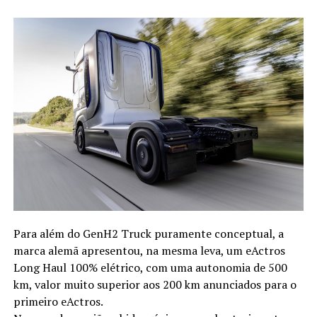
Para além do GenH2 Truck puramente conceptual, a
marca alemã apresentou, na mesma leva, um eActros
Long Haul 100% elétrico, com uma autonomia de 500
km, valor muito superior aos 200 km anunciados para o
primeiro eActros.