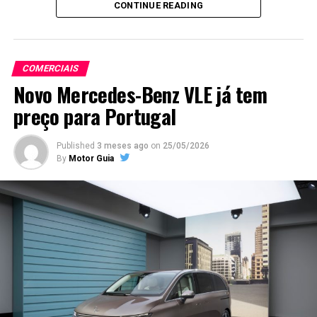
CONTINUE READING
COMERCIAIS
Novo Mercedes-Benz VLE já tem
preço para Portugal
Published
3 meses ago
on
25/05/2026
By
Motor Guia
Apresentada em Alhama de Murcia, sede da Primafrio,
esta iniciativa representa um passo importante na
descarbonização do transporte rodoviário pesado, um
dos setores mais exigentes em termos energéticos. O
objetivo é validar em condições reais a viabilidade de
uma operação totalmente elétrica, tanto na condução
como na refrigeração da carga.