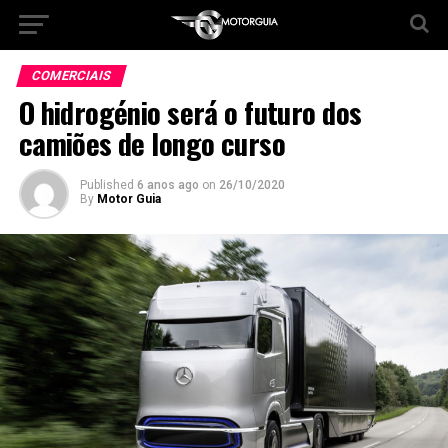
togel online
thepubtheatre
sydney night
slot gacor hari ini
slot gacor hari ini
bento4d resmi
toto online
slot online
slot online
bento4d
bento4d
bento4d
bento4d
bento4d
bento4d
bento4d
bento4d
bento4d
bento4d
toto togel
bento4d
bento4d
bento4d
bento4d
bento4d
toto togel
toto togel
bento4d
bento4d
bento4d
bento4d
bento4d
bento4d
bento4d
bento4d
bento4d
bento4d
bento4d
bento4d
bento4d
bento4d
bento4d
bento4d
bento4d
bento4d
bento4d
bento4d
bento4d
bento4d
bento4d
toto togel
bento4d
bento4d
bento4d
link gacor
bento4d
bento4d
bento4d
bento4d
bento4d
bento4d
toto togel
bento4d
bento4d
bento4d
bento4d
bento4d
bento4d
bento4d
bento4d
bento4d
bento4d
link gacor
bento4d
bento4d
bento4d
situs slot gacor
link gacor
situs togel
situs togel
situs togel
situs togel
link slot
link slot
slot gacor
link slot
situs togel
link slot
link slot
situs togel
situs toto slot
situs togel
link slot
slot resmi
toto slot
toto slot
toto slot
toto slot
toto slot
situs gacor
situs gacor
toto slot
toto slot
toto slot
toto slot
slot resmi
situs gacor
situs gacor
toto slot
situs gacor
situs slot
situs slot
situs slot
situs toto
situs slot
situs toto
situs toto
situs toto
situs slot
situs toto
situs toto
situs slot
situs slot
situs toto
situs toto
situs toto
situs toto
situs toto
situs toto
situs slot
situs toto
rtp slot
situs toto
situs toto
situs toto
situs toto
situs toto
situs slot
situs toto
situs slot
situs toto
situs toto
situs slot
situs slot
situs slot
situs slot
situs toto
situs slot
situs toto
rtp slot
situs slot
situs toto
situs toto
situs slot
situs toto
situs toto
situs slot
situs slot
situs toto
situs toto
situs toto
situs slot
situs toto
situs slot
situs slot
situs toto
situs slot
situs toto
situs toto
situs slot
situs toto
situs toto
situs toto
situs slot
situs slot
toto
COMERCIAIS
O hidrogénio será o futuro dos
camiões de longo curso
Published
6 anos ago
on
26/10/2020
By
Motor Guia