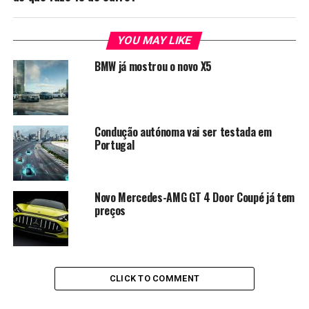
YOU MAY LIKE
BMW já mostrou o novo X5
Condução autónoma vai ser testada em
Portugal
Novo Mercedes-AMG GT 4 Door Coupé já tem
preços
CLICK TO COMMENT