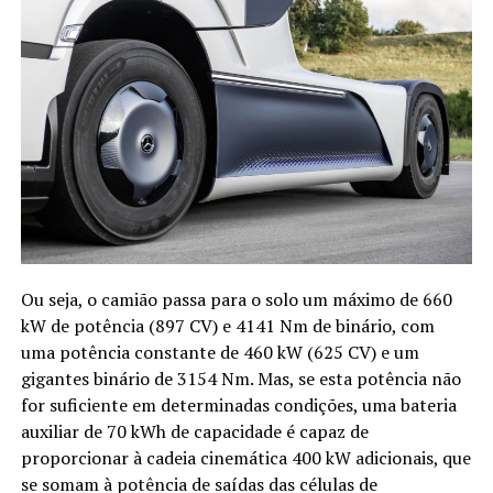
Ou seja, o camião passa para o solo um máximo de 660
kW de potência (897 CV) e 4141 Nm de binário, com
uma potência constante de 460 kW (625 CV) e um
gigantes binário de 3154 Nm. Mas, se esta potência não
for suficiente em determinadas condições, uma bateria
auxiliar de 70 kWh de capacidade é capaz de
proporcionar à cadeia cinemática 400 kW adicionais, que
se somam à potência de saídas das células de