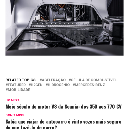
RELATED TOPICS:
ACELERAÇÃO
CÉLULA DE COMBUSTÍVEL
FEATURED
H2GEN
HIDROGÉNIO
MERCEDES-BENZ
MOBILIDADE
UP NEXT
Meio século do motor V8 da Scania: dos 350 aos 770 CV
DON'T MISS
Sabia que viajar de autocarro é vinte vezes mais seguro
do que fazê-lo de carro?