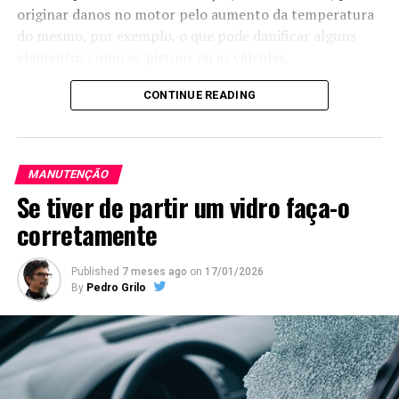
originar danos no motor pelo aumento da temperatura
do mesmo, por exemplo, o que pode danificar alguns
elementos como os pistons ou as válvulas.
Como tal é importante perceber se algo começa a não
CONTINUE READING
estar bem com o catalisador e para isso é importante
estar atento a alguns fatores:
MANUTENÇÃO
– Aumento
Se tiver de partir um vidro faça-o
do
consumo de
corretamente
Published
7 meses ago
on
17/01/2026
By
Pedro Grilo
combustível