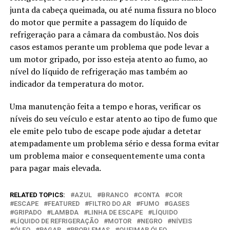
junta da cabeça queimada, ou até numa fissura no bloco
do motor que permite a passagem do líquido de
refrigeração para a câmara da combustão. Nos dois
casos estamos perante um problema que pode levar a
um motor gripado, por isso esteja atento ao fumo, ao
nível do líquido de refrigeração mas também ao
indicador da temperatura do motor.
Uma manutenção feita a tempo e horas, verificar os
níveis do seu veículo e estar atento ao tipo de fumo que
ele emite pelo tubo de escape pode ajudar a detetar
atempadamente um problema sério e dessa forma evitar
um problema maior e consequentemente uma conta
para pagar mais elevada.
RELATED TOPICS:
AZUL
BRANCO
CONTA
COR
ESCAPE
FEATURED
FILTRO DO AR
FUMO
GASES
GRIPADO
LAMBDA
LINHA DE ESCAPE
LÍQUIDO
LÍQUIDO DE REFRIGERAÇÃO
MOTOR
NEGRO
NÍVEIS
ÓLEO
PAGAR
PROBLEMAS
QUEIMAR ÓLEO