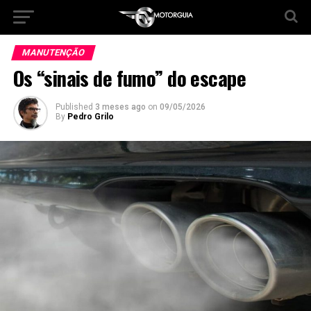
MANUTENÇÃO
Os “sinais de fumo” do escape
Published
3 meses ago
on
09/05/2026
By
Pedro Grilo