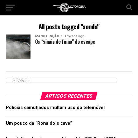
All posts tagged "sonda"
MANUTENÇÃO
3 meses ago
Os “sinais de fumo” do escape
ARTIGOS RECENTES
Polícias camuflados multam uso do telemóvel
Um pouco da “Ronaldo´s cave”