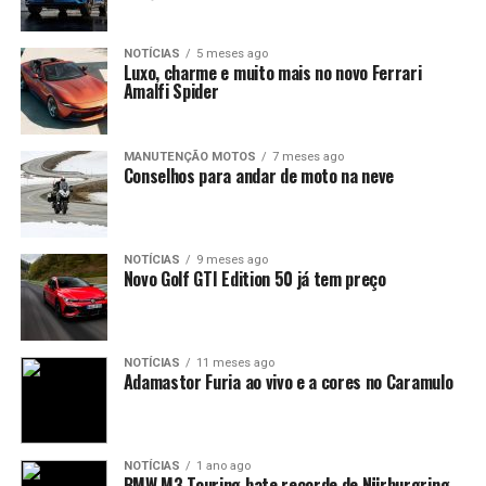
NOTÍCIAS
5 meses ago
Luxo, charme e muito mais no novo Ferrari
Amalfi Spider
MANUTENÇÃO MOTOS
7 meses ago
Conselhos para andar de moto na neve
NOTÍCIAS
9 meses ago
Novo Golf GTI Edition 50 já tem preço
NOTÍCIAS
11 meses ago
Adamastor Furia ao vivo e a cores no Caramulo
NOTÍCIAS
1 ano ago
BMW M3 Touring bate recorde de Nürburgring…