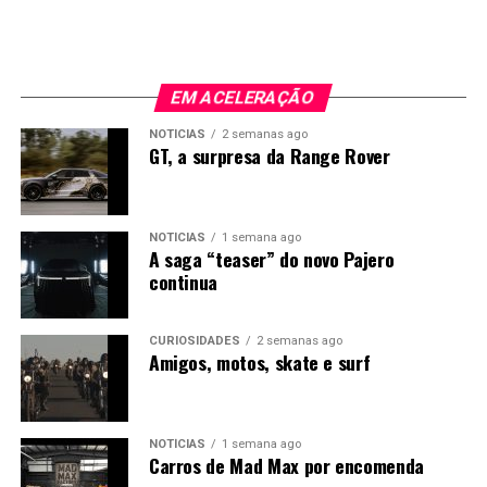
Principais avarias e problemas
manobras corriqueiras do dia a dia citadino, mas ao
mesmo tempo é muito pouco informativa, revelando-se
Nesta geração do Seat Leon ainda não foram registados
algo vaga e pouco interativa com o condutor, o que não
problemas mecânicos recorrentes e que sejam dignos de
abona muito a favor de quem goste de uma ligação um
EM ACELERAÇÃO
nota. A maioria das anomalias detetadas têm a ver com
pouco mais direta com o eixo dianteiro. Naturalmente
falhas no sistema de infoentretenimento que pode
NOTÍCIAS
2 semanas ago
não se espere que o comportamento dinâmico do i20
GT, a surpresa da Range Rover
deixar de funcionar corretamente, obrigando a uma
traga grandes emoções pois não é esse o seu ADN. Ele
visita ao concessionário para verificação e possível
cumpre, é previsível, mas não entusiasma. Ao trunfo do
reprogramação.
preço competitivo o Hyundai i20 também junta uma
NOTÍCIAS
1 semana ago
garantia mecânica de 5 anos sem limite de quilómetros,
[rwp-review id=”0″]
A saga “teaser” do novo Pajero
o que joga a seu favor quando se coloca o fator
continua
económico nos pratos da balança da decisão.
CURIOSIDADES
2 semanas ago
Motores
Amigos, motos, skate e surf
A oferta de motores do i20 começa nas unidades a
gasolina com o 1.0 T-GDI com 100 e 120 cv de potência,
o 1.2 com 85 cv e o 1.4 com 100 cv. Além destes também
NOTÍCIAS
1 semana ago
Carros de Mad Max por encomenda
é possível contar com soluções a gasóleo com o 1.1 CRDi