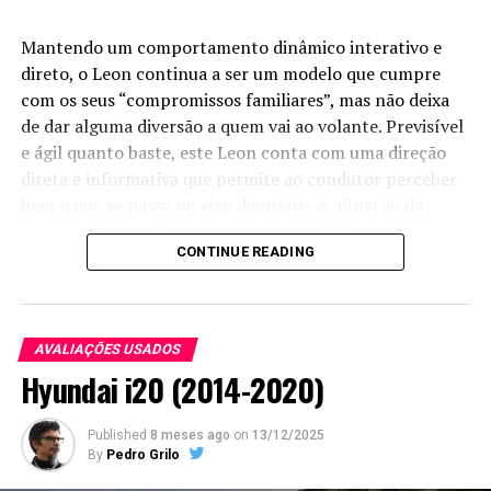
Mantendo um comportamento dinâmico interativo e
direto, o Leon continua a ser um modelo que cumpre
com os seus “compromissos familiares”, mas não deixa
de dar alguma diversão a quem vai ao volante. Previsível
e ágil quanto baste, este Leon conta com uma direção
direta e informativa que permite ao condutor perceber
bem o que se passa no eixo dianteiro. A afinação da
suspensão é algo firme o que o ajuda a lidar com os
CONTINUE READING
troços mais sinuosos, mas já não é tão benevolente
quando o piso está mais degradado, pois algumas
irregularidades sentem-se no interior. No entanto, no
computo geral, o Leon oferece um bom equilíbrio já que,
AVALIAÇÕES USADOS
mesmo com esta afinação da suspensão, ele ainda
Hyundai i20 (2014-2020)
garante um bom nível de conforto para os ocupantes.
No interior os materiais são de boa qualidade e o nível
Published
8 meses ago
on
13/12/2025
By
Pedro Grilo
de montagem dos vários painéis está num bom patamar,
o que se reflete na ausência de ruídos parasitas