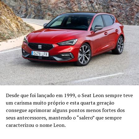
Desde que foi lançado em 1999, o Seat Leon sempre teve
um carisma muito próprio e esta quarta geração
consegue aprimorar alguns pontos menos fortes dos
seus antecessores, mantendo o “salero” que sempre
caracterizou o nome Leon.