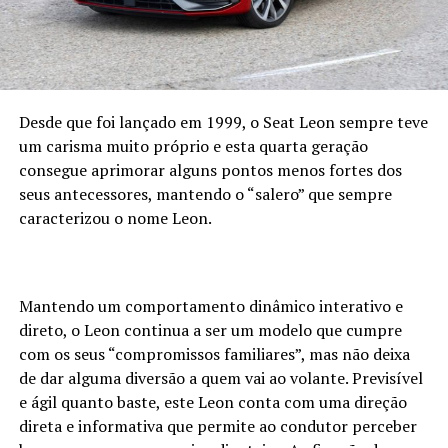
Desde que foi lançado em 1999, o Seat Leon sempre teve
um carisma muito próprio e esta quarta geração
consegue aprimorar alguns pontos menos fortes dos
seus antecessores, mantendo o “salero” que sempre
caracterizou o nome Leon.
Mantendo um comportamento dinâmico interativo e
direto, o Leon continua a ser um modelo que cumpre
com os seus “compromissos familiares”, mas não deixa
de dar alguma diversão a quem vai ao volante. Previsível
e ágil quanto baste, este Leon conta com uma direção
direta e informativa que permite ao condutor perceber