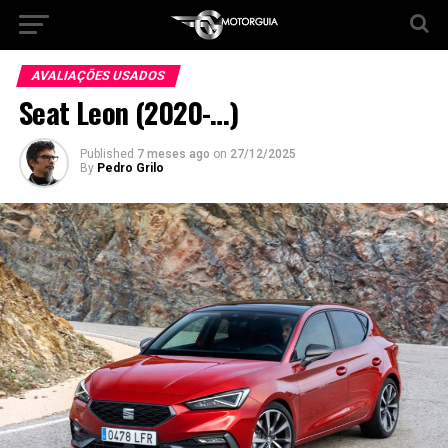
togel online
togel online
togel online
toto togel
toto togel
situs togel
situs togel
toto togel
situs togel
togel resmi
situs toto
toto slot
toto slot
toto slot
situs toto
toto slot
situs slot
toto slot
link togel
toto slot
situs toto
situs toto
situs slot
situs slot
toto slot
situs slot
toto slot
situs toto
bento4d
bento4d
bento4d
slot resmi
bento4d
bento4d
bento4d
bento4d
bento4d
slot resmi
link slot
bento4d
bento4d
bento4d
bento4d
bento4d
bento4d
link gacor
bento4d
bento4d
bento4d
bento4d
bento4d
bento4d
bento4d
rtp slot
rtp slot
toto
AVALIAÇÕES USADOS
Seat Leon (2020-…)
Published
7 meses ago
on
27/12/2025
By
Pedro Grilo