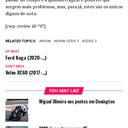
surgem mais problemas, mas, para já, estes são os únicos
dignos de nota.
[rwp-review id=”0″]
RELATED TOPICS:
BMW
BMW SÉRIE 3
SÉRIE 3
UP NEXT
Ford Kuga (2020-…)
DON'T MISS
Volvo XC60 (2017-…)
YOU MAY LIKE
Miguel Oliveira nos pontos em Donington