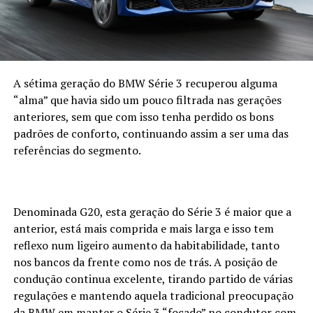
A sétima geração do BMW Série 3 recuperou alguma
“alma” que havia sido um pouco filtrada nas gerações
anteriores, sem que com isso tenha perdido os bons
padrões de conforto, continuando assim a ser uma das
referências do segmento.
Denominada G20, esta geração do Série 3 é maior que a
anterior, está mais comprida e mais larga e isso tem
reflexo num ligeiro aumento da habitabilidade, tanto
nos bancos da frente como nos de trás. A posição de
condução continua excelente, tirando partido de várias
regulações e mantendo aquela tradicional preocupação
da BMW em manter o Série 3 “focado” no condutor com