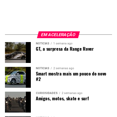
mais apelativas.
sucedem pois sentem-se alguma ineficácia no
amortecimento. A direção é leve e isso facilita as
Principais avarias e problemas
manobras corriqueiras do dia a dia citadino, mas ao
mesmo tempo é muito pouco informativa, revelando-se
Nesta geração do Seat Leon ainda não foram registados
algo vaga e pouco interativa com o condutor, o que não
problemas mecânicos recorrentes e que sejam dignos de
abona muito a favor de quem goste de uma ligação um
EM ACELERAÇÃO
nota. A maioria das anomalias detetadas têm a ver com
pouco mais direta com o eixo dianteiro. Naturalmente
falhas no sistema de infoentretenimento que pode
NOTÍCIAS
1 semana ago
não se espere que o comportamento dinâmico do i20
GT, a surpresa da Range Rover
deixar de funcionar corretamente, obrigando a uma
traga grandes emoções pois não é esse o seu ADN. Ele
visita ao concessionário para verificação e possível
cumpre, é previsível, mas não entusiasma. Ao trunfo do
reprogramação.
preço competitivo o Hyundai i20 também junta uma
NOTÍCIAS
2 semanas ago
garantia mecânica de 5 anos sem limite de quilómetros,
[rwp-review id=”0″]
Smart mostra mais um pouco do novo
o que joga a seu favor quando se coloca o fator
#2
económico nos pratos da balança da decisão.
CURIOSIDADES
2 semanas ago
Motores
Amigos, motos, skate e surf
A oferta de motores do i20 começa nas unidades a
gasolina com o 1.0 T-GDI com 100 e 120 cv de potência,