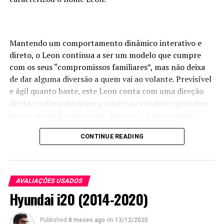
Mantendo um comportamento dinâmico interativo e
direto, o Leon continua a ser um modelo que cumpre
com os seus “compromissos familiares”, mas não deixa
de dar alguma diversão a quem vai ao volante. Previsível
e ágil quanto baste, este Leon conta com uma direção
direta e informativa que permite ao condutor perceber
bem o que se passa no eixo dianteiro. A afinação da
suspensão é algo firme o que o ajuda a lidar com os
CONTINUE READING
troços mais sinuosos, mas já não é tão benevolente
quando o piso está mais degradado, pois algumas
irregularidades sentem-se no interior. No entanto, no
computo geral, o Leon oferece um bom equilíbrio já que,
AVALIAÇÕES USADOS
mesmo com esta afinação da suspensão, ele ainda
Hyundai i20 (2014-2020)
garante um bom nível de conforto para os ocupantes.
No interior os materiais são de boa qualidade e o nível
Published
8 meses ago
on
13/12/2025