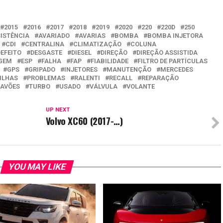
2015
2016
2017
2018
2019
2020
220
220D
250
ISTÊNCIA
AVARIADO
AVARIAS
BOMBA
BOMBA INJETORA
CDI
CENTRALINA
CLIMATIZAÇÃO
COLUNA
DEFEITO
DESGASTE
DIESEL
DIREÇÃO
DIREÇÃO ASSISTIDA
GEM
ESP
FALHA
FAP
FIABILIDADE
FILTRO DE PARTÍCULAS
GPS
GRIPADO
INJETORES
MANUTENÇÃO
MERCEDES
ILHAS
PROBLEMAS
RALENTI
RECALL
REPARAÇÃO
AVÕES
TURBO
USADO
VÁLVULA
VOLANTE
UP NEXT
Volvo XC60 (2017-…)
YOU MAY LIKE