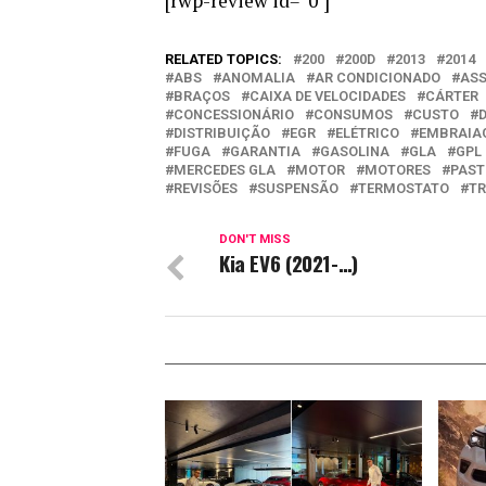
[rwp-review id=”0″]
RELATED TOPICS:
200
200D
2013
2014
ABS
ANOMALIA
AR CONDICIONADO
ASS
BRAÇOS
CAIXA DE VELOCIDADES
CÁRTER
CONCESSIONÁRIO
CONSUMOS
CUSTO
DISTRIBUIÇÃO
EGR
ELÉTRICO
EMBRAIA
FUGA
GARANTIA
GASOLINA
GLA
GPL
MERCEDES GLA
MOTOR
MOTORES
PAST
REVISÕES
SUSPENSÃO
TERMOSTATO
TR
DON'T MISS
Kia EV6 (2021-…)