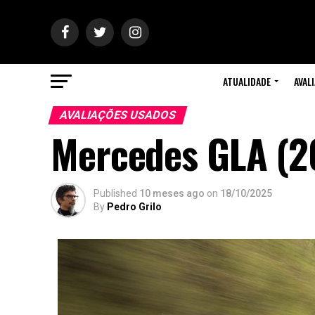
ATUALIDADE
AVAL
AVALIAÇÕES USADOS
Mercedes GLA (2
Published
10 meses ago
on
18/10/2025
By
Pedro Grilo