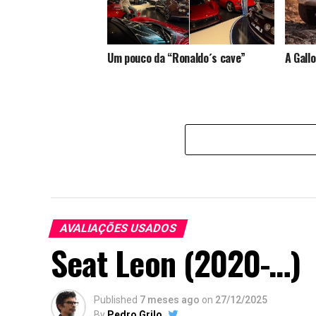
Um pouco da “Ronaldo´s cave”
A Gallo
AVALIAÇÕES USADOS
Seat Leon (2020-…)
Published
7 meses ago
on
27/12/2025
By
Pedro Grilo