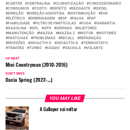
CÁRTER
CENTRALINA
CLIMATIZAÇÃO
CONCESSIONÁRIO
CONSUMOS
CUSTO
DEFEITO
DESGASTE
DIESEL
DIREÇÃO
DIREÇÃO ASSISTIDA
DISTRIBUIÇÃO
EGR
ELÉTRICO
EMBRAIAGEM
ESP
FALHA
FAP
FIABILIDADE
FILTRO DE PARTÍCULAS
FUGA
GARANTIA
GASOLINA
GPL
GPS
GRIPADO
INJETORES
MANUTENÇÃO
MAZDA
MAZDA 2
MOTOR
MOTORES
PASTILHAS
PROBLEMAS
RECALL
REPARAÇÃO
REVISÕES
SKYACTIV-D
SKYACTIV-G
TERMOSTATO
TRAVÕES
TURBO
USADO
VÁLVULA
VOLANTE
UP NEXT
Mini Countryman (2010-2016)
DON'T MISS
Dacia Spring (2022-…)
YOU MAY LIKE
A Galloper vai voltar