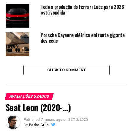
Toda a produção do Ferrari Luce para 2026
está vendida
Porsche Cayenne elétrico enfrenta gigante
dos céus
CLICK TO COMMENT
AVALIAÇÕES USADOS
Seat Leon (2020-…)
Published
7 meses ago
on
27/12/2025
By
Pedro Grilo