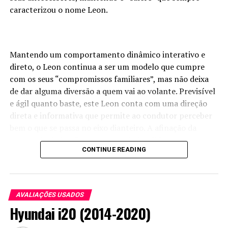
caracterizou o nome Leon.
Mantendo um comportamento dinâmico interativo e
direto, o Leon continua a ser um modelo que cumpre
com os seus “compromissos familiares”, mas não deixa
de dar alguma diversão a quem vai ao volante. Previsível
e ágil quanto baste, este Leon conta com uma direção
direta e informativa que permite ao condutor perceber
bem o que se passa no eixo dianteiro. A afinação da
suspensão é algo firme o que o ajuda a lidar com os
CONTINUE READING
troços mais sinuosos, mas já não é tão benevolente
quando o piso está mais degradado, pois algumas
irregularidades sentem-se no interior. No entanto, no
computo geral, o Leon oferece um bom equilíbrio já que,
AVALIAÇÕES USADOS
mesmo com esta afinação da suspensão, ele ainda
Hyundai i20 (2014-2020)
garante um bom nível de conforto para os ocupantes.