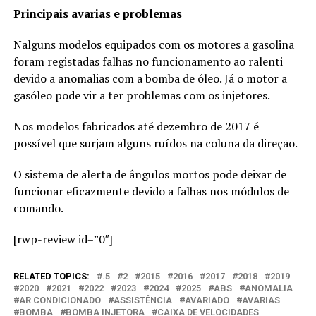
Principais avarias e problemas
Nalguns modelos equipados com os motores a gasolina
foram registadas falhas no funcionamento ao ralenti
devido a anomalias com a bomba de óleo. Já o motor a
gasóleo pode vir a ter problemas com os injetores.
Nos modelos fabricados até dezembro de 2017 é
possível que surjam alguns ruídos na coluna da direção.
O sistema de alerta de ângulos mortos pode deixar de
funcionar eficazmente devido a falhas nos módulos de
comando.
[rwp-review id=”0″]
RELATED TOPICS:
.5
2
2015
2016
2017
2018
2019
2020
2021
2022
2023
2024
2025
ABS
ANOMALIA
AR CONDICIONADO
ASSISTÊNCIA
AVARIADO
AVARIAS
BOMBA
BOMBA INJETORA
CAIXA DE VELOCIDADES