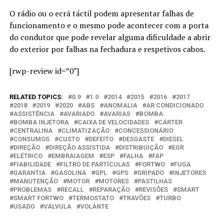
O rádio ou o ecrã táctil podem apresentar falhas de
funcionamento e o mesmo pode acontecer com a porta
do condutor que pode revelar alguma dificuldade a abrir
do exterior por falhas na fechadura e respetivos cabos.
[rwp-review id=”0″]
RELATED TOPICS:
0.9
1.0
2014
2015
2016
2017
2018
2019
2020
ABS
ANOMALIA
AR CONDICIONADO
ASSISTÊNCIA
AVARIADO
AVARIAS
BOMBA
BOMBA INJETORA
CAIXA DE VELOCIDADES
CÁRTER
CENTRALINA
CLIMATIZAÇÃO
CONCESSIONÁRIO
CONSUMOS
CUSTO
DEFEITO
DESGASTE
DIESEL
DIREÇÃO
DIREÇÃO ASSISTIDA
DISTRIBUIÇÃO
EGR
ELÉTRICO
EMBRAIAGEM
ESP
FALHA
FAP
FIABILIDADE
FILTRO DE PARTÍCULAS
FORTWO
FUGA
GARANTIA
GASOLINA
GPL
GPS
GRIPADO
INJETORES
MANUTENÇÃO
MOTOR
MOTORES
PASTILHAS
PROBLEMAS
RECALL
REPARAÇÃO
REVISÕES
SMART
SMART FORTWO
TERMOSTATO
TRAVÕES
TURBO
USADO
VÁLVULA
VOLANTE