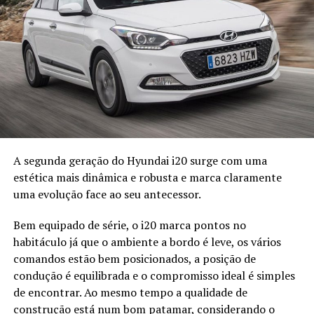
com as formas exteriores da carroçaria e onde o ecrã
digital central assume predominância. Nele são
controladas a várias funções de informação e
entretenimento e como atalho para a climatização há
um conjunto de botões que formam uma fina barra
horizontal que não são intuitivos de utilizar. Com botões
físicos “mais tradicionais” a ergonomia deste Leon seria
um pouco melhor. No campo do equipamento este Leon
está bem recheado de série e onde também marca
pontos é na habitabilidade. Está melhor que a geração
A segunda geração do Hyundai i20 surge com uma
anterior e até que o seu “primo” Volkswagen Golf, já que
estética mais dinâmica e robusta e marca claramente
nos bancos traseiros não falta espaço para os
uma evolução face ao seu antecessor.
passageiros. Já a bagageira é em tudo semelhante, uma
Bem equipado de série, o i20 marca pontos no
vez que oferece 380 litros de capacidade.
habitáculo já que o ambiente a bordo é leve, os vários
Motores
comandos estão bem posicionados, a posição de
condução é equilibrada e o compromisso ideal é simples
Começando nas unidades a gasolina, esta geração do
de encontrar. Ao mesmo tempo a qualidade de
Leon conta com os motores 1.0 TSI com 90 cv de
construção está num bom patamar, considerando o