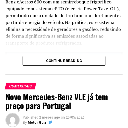
Benz eActros 600 com um semirreboque frigorífico
equipado com sistema ePTO (electric Power Take-Off),
permitindo que a unidade de frio funcione diretamente a
partir da energia do veículo. Na prática, este sistema
elimina a necessidade de geradores a gasóleo, reduzindo
de forma significativa as emissões associadas ao
transporte de produtos refrigerados.
CONTINUE READING
COMERCIAIS
Novo Mercedes-Benz VLE já tem
preço para Portugal
Published
2 meses ago
on
25/05/2026
By
Motor Guia