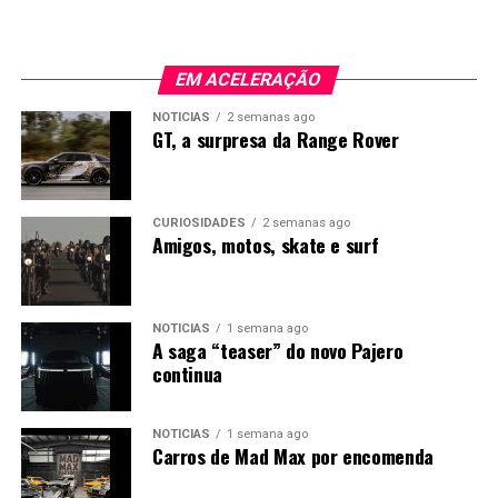
traseiro de abertura independente, suspensão
tecnológica com objetivos concretos de
pneumática AIRMATIC e teto panorâmico Sky View.
descarbonização do setor logístico europeu.
Os preços arrancam nos 81.475 euros, sem IVA, para a
EM ACELERAÇÃO
configuração de cinco lugares. A variante de seis lugares
NOTÍCIAS
2 semanas ago
custa 81.891 euros, enquanto a versão de sete lugares
GT, a surpresa da Range Rover
está disponível a partir de 82.369 euros, também sem
IVA.
CURIOSIDADES
2 semanas ago
Amigos, motos, skate e surf
NOTÍCIAS
1 semana ago
A saga “teaser” do novo Pajero
continua
NOTÍCIAS
1 semana ago
Carros de Mad Max por encomenda