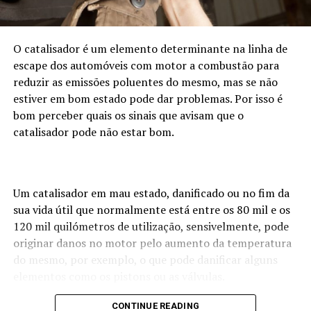
exemplo. Nestas circunstância para ajudar no
diagnóstico veja se sente que o carro está a gastar mais
combustível e veja também o estado do filtro do ar.
O catalisador é um elemento determinante na linha de
escape dos automóveis com motor a combustão para
Cor Azul
reduzir as emissões poluentes do mesmo, mas se não
estiver em bom estado pode dar problemas. Por isso é
Se o fumo
bom perceber quais os sinais que avisam que o
que sai do
catalisador pode não estar bom.
tubo de
escape tem
uma cor
azulada,
Um catalisador em mau estado, danificado ou no fim da
então muito
sua vida útil que normalmente está entre os 80 mil e os
120 mil quilómetros de utilização, sensivelmente, pode
provavelmente o motor está a queimar óleo e isso pode
originar danos no motor pelo aumento da temperatura
ter a ver com problemas nos segmentos, avarias no
do mesmo, por exemplo, o que pode danificar alguns
turbo ou alguma outra falha que permite a chegada do
elementos como os pistons ou as válvulas.
óleo à câmara de combustão. Esta situação pode ter
consequências graves para o motor por isso tenha muita
Como tal é importante perceber se algo começa a não
CONTINUE READING