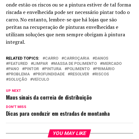
onde estão os riscos ou se a pintura estiver de tal forma
riscada e envelhecida pode ser necessário pintar todo o
carro. No entanto, lembre-se que há lojas que são
peritas na recuperação de pinturas envelhecidas e
utilizam soluções que nem sempre obrigam à pintura
integral.
RELATED TOPICS:
CARRO
CARROÇARIA
DANOS
FEATURED
LIMPAR
MASSA DE POLIMENTO
MERCADO
PANO
PINTOR
PINTURA
POLIMENTO
PRIMÁRIO
PROBLEMA
PROFUNDIDADE
RESOLVER
RISCOS
SOLUÇÃO
VEÍCULO
UP NEXT
Maus sinais da correia de distribuição
DON'T MISS
Dicas para conduzir em estradas de montanha
YOU MAY LIKE