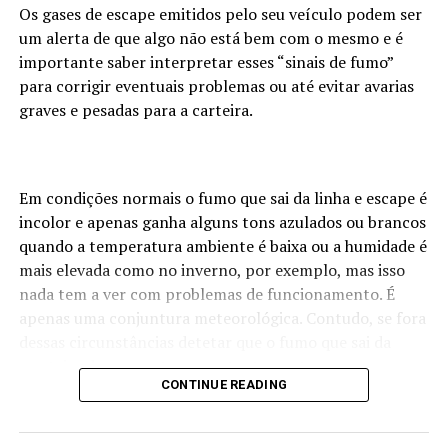
Os gases de escape emitidos pelo seu veículo podem ser
um alerta de que algo não está bem com o mesmo e é
importante saber interpretar esses “sinais de fumo”
para corrigir eventuais problemas ou até evitar avarias
graves e pesadas para a carteira.
Em condições normais o fumo que sai da linha e escape é
incolor e apenas ganha alguns tons azulados ou brancos
quando a temperatura ambiente é baixa ou a humidade é
mais elevada como no inverno, por exemplo, mas isso
nada tem a ver com problemas de funcionamento. É
apenas uma conjuntura meteorológica. Contudo, se fora
dessas circunstâncias detetar que o fumo que sai da
ponteira de escape tem constantemente uma cor
CONTINUE READING
distinta, então é altura de ficar alerta e intervir se for
caso disso.