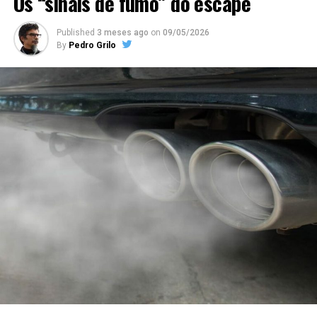
Os “sinais de fumo” do escape
Published
3 meses ago
on
09/05/2026
By
Pedro Grilo