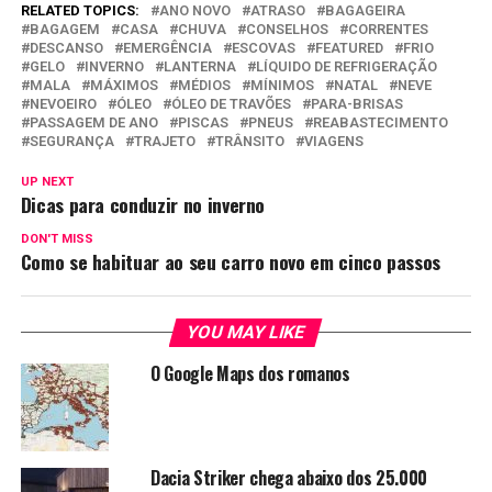
RELATED TOPICS:
ANO NOVO
ATRASO
BAGAGEIRA
BAGAGEM
CASA
CHUVA
CONSELHOS
CORRENTES
DESCANSO
EMERGÊNCIA
ESCOVAS
FEATURED
FRIO
GELO
INVERNO
LANTERNA
LÍQUIDO DE REFRIGERAÇÃO
MALA
MÁXIMOS
MÉDIOS
MÍNIMOS
NATAL
NEVE
NEVOEIRO
ÓLEO
ÓLEO DE TRAVÕES
PARA-BRISAS
PASSAGEM DE ANO
PISCAS
PNEUS
REABASTECIMENTO
SEGURANÇA
TRAJETO
TRÂNSITO
VIAGENS
UP NEXT
Dicas para conduzir no inverno
DON'T MISS
Como se habituar ao seu carro novo em cinco passos
YOU MAY LIKE
O Google Maps dos romanos
Dacia Striker chega abaixo dos 25.000