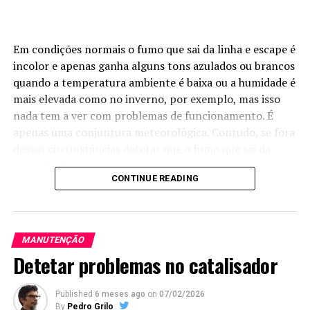
Em condições normais o fumo que sai da linha e escape é
incolor e apenas ganha alguns tons azulados ou brancos
quando a temperatura ambiente é baixa ou a humidade é
mais elevada como no inverno, por exemplo, mas isso
nada tem a ver com problemas de funcionamento. É
apenas uma conjuntura meteorológica. Contudo, se fora
dessas circunstâncias detetar que o fumo que sai da
ponteira de escape tem constantemente uma cor
CONTINUE READING
distinta, então é altura de ficar alerta e intervir se for
caso disso.
Para o ajudar a perceber o que se pode estar a passar é
MANUTENÇÃO
importante interpretar a cor dos gases de escape:
Detetar problemas no catalisador
Cor negra
Published
6 meses ago
on
07/02/2026
O carro
By
Pedro Grilo