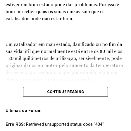
estiver em bom estado pode dar problemas. Por isso é
Se o fumo
bom perceber quais os sinais que avisam que o
que sai do
catalisador pode não estar bom.
tubo de
escape tem
uma cor
azulada,
Um catalisador em mau estado, danificado ou no fim da
então muito
sua vida útil que normalmente está entre os 80 mil e os
120 mil quilómetros de utilização, sensivelmente, pode
provavelmente o motor está a queimar óleo e isso pode
originar danos no motor pelo aumento da temperatura
ter a ver com problemas nos segmentos, avarias no
do mesmo, por exemplo, o que pode danificar alguns
turbo ou alguma outra falha que permite a chegada do
elementos como os pistons ou as válvulas.
óleo à câmara de combustão. Esta situação pode ter
consequências graves para o motor por isso tenha muita
Como tal é importante perceber se algo começa a não
CONTINUE READING
atenção ao nível do óleo e também ao indicador da
estar bem com o catalisador e para isso é importante
temperatura do motor.
estar atento a alguns fatores:
Ultimas do Fórum
Cor branca
– Aumento
Erro RSS:
Retrieved unsupported status code "404"
do
Caso o fumo