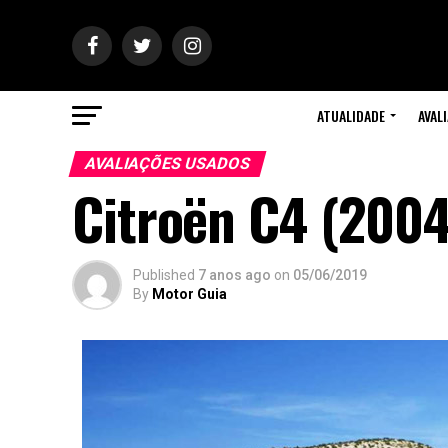
ATUALIDADE
AVAL
AVALIAÇÕES USADOS
Citroën C4 (200
Published
7 anos ago
on
05/06/2019
By
Motor Guia