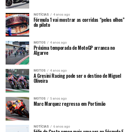
NOTÍCIAS
4 anos ago
Fórmula 1 vai mostrar as corridas “pelos olhos”
do piloto
MOTOS
4 anos ago
Próxima temporada de MotoGP arranca no
Algarve
MOTOS
4 anos ago
A Gresini Racing pode ser o destino de Miguel
Oliveira
MOTOS
5 anos ago
Marc Marquez regressa em Portimão
NOTÍCIAS
6 anos ago
Félix da Costa vence mais uma vez na Fórmula E