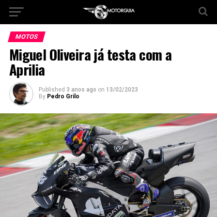
MOTOS
Miguel Oliveira já testa com a
Aprilia
Published
3 anos ago
on
13/02/2023
By
Pedro Grilo