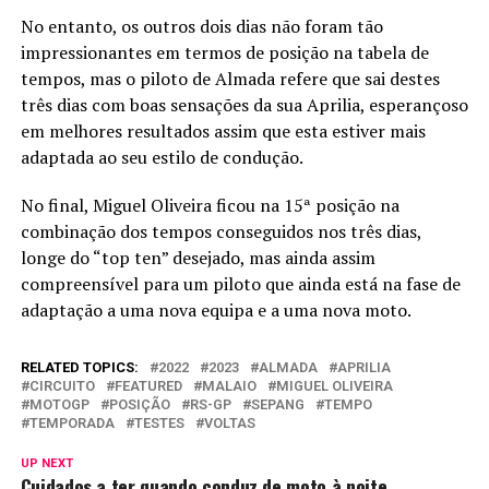
No entanto, os outros dois dias não foram tão
impressionantes em termos de posição na tabela de
tempos, mas o piloto de Almada refere que sai destes
três dias com boas sensações da sua Aprilia, esperançoso
em melhores resultados assim que esta estiver mais
adaptada ao seu estilo de condução.
No final, Miguel Oliveira ficou na 15ª posição na
combinação dos tempos conseguidos nos três dias,
longe do “top ten” desejado, mas ainda assim
compreensível para um piloto que ainda está na fase de
adaptação a uma nova equipa e a uma nova moto.
RELATED TOPICS:
2022
2023
ALMADA
APRILIA
CIRCUITO
FEATURED
MALAIO
MIGUEL OLIVEIRA
MOTOGP
POSIÇÃO
RS-GP
SEPANG
TEMPO
TEMPORADA
TESTES
VOLTAS
UP NEXT
Cuidados a ter quando conduz de moto à noite