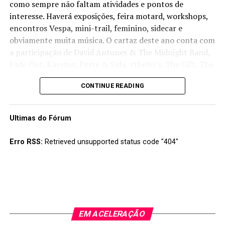
como sempre não faltam atividades e pontos de
interesse. Haverá exposições, feira motard, workshops,
encontros Vespa, mini-trail, feminino, sidecar e
obviamente muita música. O cartaz deste ano conta com
a participação de David Antunes & The Midnight Band,
Fade Out, Karetus, Peste & Sida, #the80’s, The Gift, The
Peakles e Xutos & Pontapés.
CONTINUE READING
O bilhete custa 40 euros para todos os dias e pode ser
adquirido na página da concentração
aqui
. Convém não
Ultimas do Fórum
esquecer que há limite de entradas.
Erro RSS:
Retrieved unsupported status code "404"
EM ACELERAÇÃO