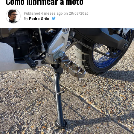
Como lubrificar a moto
Published
4 meses ago
on
28/03/2026
By
Pedro Grilo