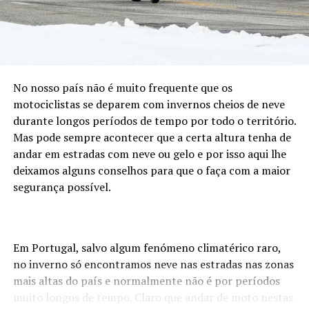
Tal como as
manetes os
pedais
também
sofrem com
o tempo, a
No nosso país não é muito frequente que os
utilização e a
motociclistas se deparem com invernos cheios de neve
exposição
durante longos períodos de tempo por todo o território.
aos
Mas pode sempre acontecer que a certa altura tenha de
elementos e também eles devem ser alvo do mesmo
andar em estradas com neve ou gelo e por isso aqui lhe
cuidado das manetes, ou seja, limpar bem e lubrificar as
deixamos alguns conselhos para que o faça com a maior
partes móveis. Lembre-se que mesmo que o seu
segurança possível.
movimento não seja muito amplo a sua utilização é
intensa, por isso é importante manter os pedais em bom
estado de funcionamento.
Em Portugal, salvo algum fenómeno climatérico raro,
no inverno só encontramos neve nas estradas nas zonas
Cabos
mais altas do país e normalmente não é por períodos
Os cabos dos
muito longos de tempo. Claro que andar de moto nestas