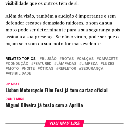
visibilidade que os outros têm de si.
Além da visão, também a audição é importante e sem
defender escapes demasiado ruidosos, o som da sua
moto pode ser determinante para a sua segurança pois
assinala a sua presença. Se não o viram, pode ser que o
oiçam se o som da sua moto for mais evidente.
RELATED TOPICS:
BLUSÃO
BOTAS
CALÇAS
CAPACETE
CONDUÇÃO
FEATURED
LÂMPADAS
LIMPEZA
LUZES
MOTO
NOITE
ÓTICAS
REFLETOR
SEGURANÇA
VISIBILIDADE
UP NEXT
Lisbon Motorcycle Film Fest já tem cartaz oficial
DON'T MISS
Miguel Oliveira já testa com a Aprilia
YOU MAY LIKE