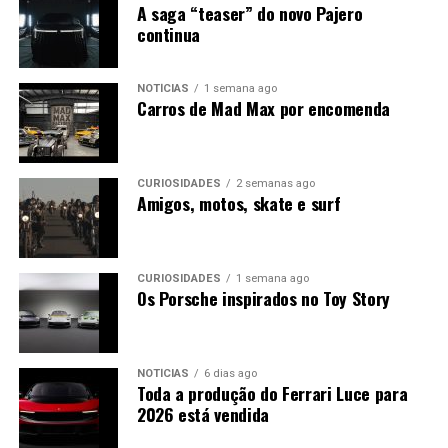
A saga “teaser” do novo Pajero
continua
NOTÍCIAS
1 semana ago
Carros de Mad Max por encomenda
CURIOSIDADES
2 semanas ago
Amigos, motos, skate e surf
CURIOSIDADES
1 semana ago
Os Porsche inspirados no Toy Story
O novo VLE representa uma mudança profunda na
abordagem da Mercedes-Benz ao segmento das grandes
viaturas de passageiros, apostando numa combinação
entre luxo, versatilidade e tecnologia. A marca alemã
NOTÍCIAS
6 dias ago
Toda a produção do Ferrari Luce para
descreve o modelo como um “Grand Limousine” capaz
2026 está vendida
de se adaptar tanto a famílias como a serviços de
transporte premium e shuttle executivo.