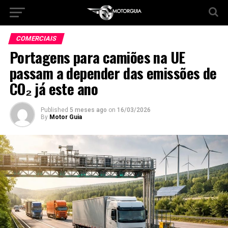
COMERCIAIS
Portagens para camiões na UE
passam a depender das emissões de
CO₂ já este ano
Published
5 meses ago
on
16/03/2026
By
Motor Guia