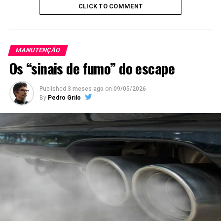
CLICK TO COMMENT
MANUTENÇÃO
Os “sinais de fumo” do escape
Published
3 meses ago
on
09/05/2026
By
Pedro Grilo