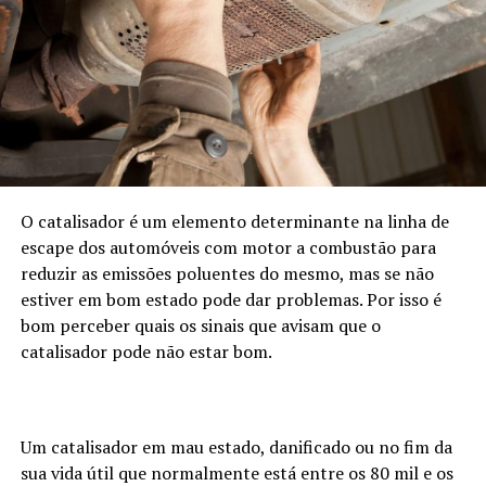
no motor em que a relação entre a quantidade de ar e de
combustível não está correta. É mais comum acontecer
nos modelos a gasóleo, mas também acontece nos
modelos a gasolina. Este fumo negro é um alerta pois a
má combustão do motor pode ter a ver com problemas
no sistema de injeção, anomalias na sonda Lambda, por
exemplo. Nestas circunstância para ajudar no
diagnóstico veja se sente que o carro está a gastar mais
combustível e veja também o estado do filtro do ar.
O catalisador é um elemento determinante na linha de
escape dos automóveis com motor a combustão para
Cor Azul
reduzir as emissões poluentes do mesmo, mas se não
estiver em bom estado pode dar problemas. Por isso é
Se o fumo
bom perceber quais os sinais que avisam que o
que sai do
catalisador pode não estar bom.
tubo de
escape tem
uma cor
azulada,
Um catalisador em mau estado, danificado ou no fim da
então muito
sua vida útil que normalmente está entre os 80 mil e os