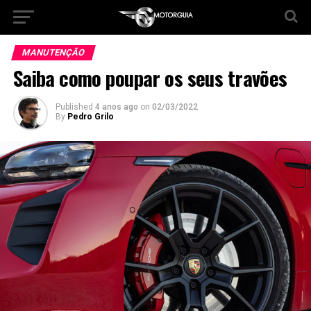
MANUTENÇÃO
Saiba como poupar os seus travões
Published
4 anos ago
on
02/03/2022
By
Pedro Grilo