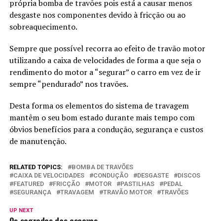
própria bomba de travões pois está a causar menos
desgaste nos componentes devido à fricção ou ao
sobreaquecimento.
Sempre que possível recorra ao efeito de travão motor
utilizando a caixa de velocidades de forma a que seja o
rendimento do motor a “segurar” o carro em vez de ir
sempre “pendurado” nos travões.
Desta forma os elementos do sistema de travagem
mantêm o seu bom estado durante mais tempo com
óbvios benefícios para a condução, segurança e custos
de manutenção.
RELATED TOPICS:
BOMBA DE TRAVÕES
CAIXA DE VELOCIDADES
CONDUÇÃO
DESGASTE
DISCOS
FEATURED
FRICÇÃO
MOTOR
PASTILHAS
PEDAL
SEGURANÇA
TRAVAGEM
TRAVÃO MOTOR
TRAVÕES
UP NEXT
Os segredos das escovas