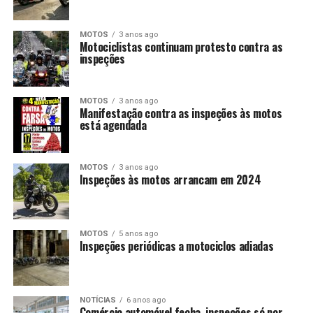
MOTOS
3 anos ago
Motociclistas continuam protesto contra as
inspeções
MOTOS
3 anos ago
Manifestação contra as inspeções às motos
está agendada
MOTOS
3 anos ago
Inspeções às motos arrancam em 2024
MOTOS
5 anos ago
Inspeções periódicas a motociclos adiadas
NOTÍCIAS
6 anos ago
Comércio automóvel fecha, inspeções só por