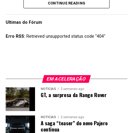
CONTINUE READING
O bilhete custa 40 euros para todos os dias e pode ser
adquirido na página da concentração
aqui
. Convém não
Ultimas do Fórum
esquecer que há limite de entradas.
Erro RSS:
Retrieved unsupported status code "404"
EM ACELERAÇÃO
NOTÍCIAS
2 semanas ago
GT, a surpresa da Range Rover
NOTÍCIAS
2 semanas ago
A saga “teaser” do novo Pajero
continua