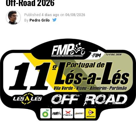
Off-Road 2026
Published
4 dias ago
on
06/08/2026
By
Pedro Grilo