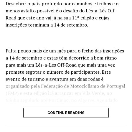
Descobrir o país profundo por caminhos e trilhos e o
menos asfalto possível é o desafio do Lés-a-Lés Off-
Road que este ano vai já na sua 11ª edição e cujas
inscrições terminam a 14 de setembro.
Falta pouco mais de um mês para o fecho das inscrições
a 14 de setembro e estas têm decorrido a bom ritmo
para mais um Lés-a-Lés Off-Road que mais uma vez
promete esgotar o número de participantes. Este
evento de turismo e aventura em duas rodas é
organizado pela Federação de Motociclismo de Portugal
(FMP) e esta edição irá arrancar em Vila Verde, no
Minho seguindo até Portimão, no Algarve. Agendado
para os dias 1 a 4 de outubro, sendo que o primeiro dia é
CONTINUE READING
dedicado a verificações técnicas e burocráticas, este Lés-
a-Lés Off-Road tem um custo de inscrição de 350€ para
não sócios de motoclubes federados, 345€ para sócios de