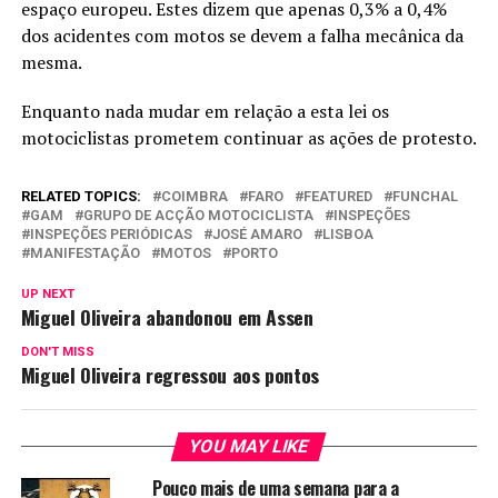
espaço europeu. Estes dizem que apenas 0,3% a 0,4%
dos acidentes com motos se devem a falha mecânica da
mesma.
Enquanto nada mudar em relação a esta lei os
motociclistas prometem continuar as ações de protesto.
RELATED TOPICS:
COIMBRA
FARO
FEATURED
FUNCHAL
GAM
GRUPO DE ACÇÃO MOTOCICLISTA
INSPEÇÕES
INSPEÇÕES PERIÓDICAS
JOSÉ AMARO
LISBOA
MANIFESTAÇÃO
MOTOS
PORTO
UP NEXT
Miguel Oliveira abandonou em Assen
DON'T MISS
Miguel Oliveira regressou aos pontos
YOU MAY LIKE
Pouco mais de uma semana para a