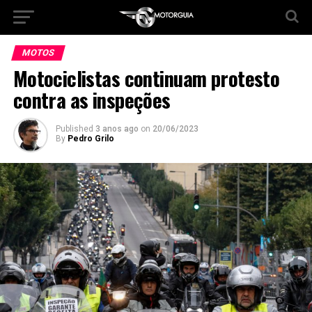
MOTOS
Motociclistas continuam protesto
contra as inspeções
Published
3 anos ago
on
20/06/2023
By
Pedro Grilo