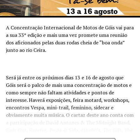
A Concentração Internacional de Motos de Góis vai para
a sua 33ª edição e mais uma vez promete uma reunião
dos aficionados pelas duas rodas cheia de “boa onda”
junto ao rio Ceira.
Será já entre os próximos dias 13 e 16 de agosto que
Góis será o palco de mais uma concentração de motos e
como sempre não faltam atividades e pontos de
interesse. Haverá exposições, feira motard, workshops,
encontros Vespa, mini-trail, feminino, sidecar e
obviamente muita música. O cartaz deste ano conta com
a participação de David Antunes & The Midnight Band,
Fade Out, Karetus, Peste & Sida, #the80’s, The Gift, The
Peakles e Xutos & Pontapés.