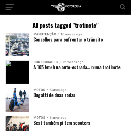
All posts tagged "trotinete"
MANUTENÇÃO
10 meses ago
Conselhos para enfrentar o trânsito
CURIOSIDADES
12 meses ago
A 105 km/h na auto-estrada… numa trotinete
MOTOS
5 anos ago
Bugatti de duas rodas
MOTOS
6 anos ago
Seat também já tem scooters