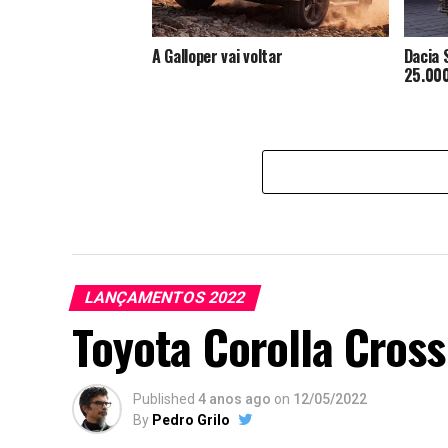
A Galloper vai voltar
Dacia 
25.000
LANÇAMENTOS 2022
Toyota Corolla Cros
Published
4 anos ago
on
12/05/2022
By
Pedro Grilo