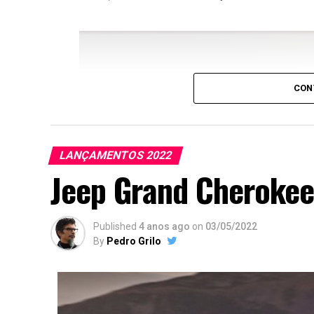
CON
LANÇAMENTOS 2022
Jeep Grand Cherokee
Published
4 anos ago
on
03/05/2022
By
Pedro Grilo
que não deixa acelerar quando deteta um o
estacionamento e o condutor está atento a
que o veículo à frente travou repentiname