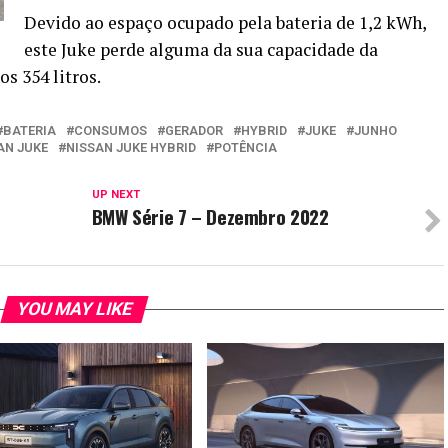
Devido ao espaço ocupado pela bateria de 1,2 kWh,
este Juke perde alguma da sua capacidade da
os 354 litros.
BATERIA
CONSUMOS
GERADOR
HYBRID
JUKE
JUNHO
AN JUKE
NISSAN JUKE HYBRID
POTÊNCIA
UP NEXT
BMW Série 7 – Dezembro 2022
YOU MAY LIKE