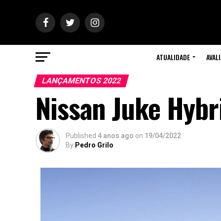
ATUALIDADE
AVAL
LANÇAMENTOS 2022
Nissan Juke Hybr
Published
4 anos ago
on
19/04/2022
By
Pedro Grilo