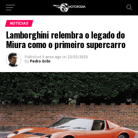
NOTÍCIAS
Lamborghini relembra o legado do
Miura como o primeiro supercarro
Published
3 anos ago
on
23/02/2023
By
Pedro Grilo