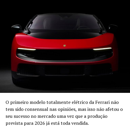
DongFeng
Nissan e
surgirá com dois modelos, o SUV S 15, baseado no
Nissan Terra, equipado com motor Diesel Mitsubishi 2.0
Turbo com 228 cv e a pick-up P 15 que utiliza o mesmo
motor numa plataforma com origem na Nissan Navara.
A marca recupera o espírito original de proporcionar
modelos todo-o-terreno de tração integral
“tradicionais” com preços competitivos no mercado, tal
como acontecia com o Galloper quando foi lançado.
A distribuição para Portugal, Andorra, Marrocos, Itália e
Espanha estará a cargo da Galloper Ibérica havendo a
possibilidade destes novos Galloper serem fabricados em
solo espanhol.
O primeiro modelo totalmente elétrico da Ferrari não
tem sido consensual nas opiniões, mas isso não afetou o
seu sucesso no mercado uma vez que a produção
prevista para 2026 já está toda vendida.