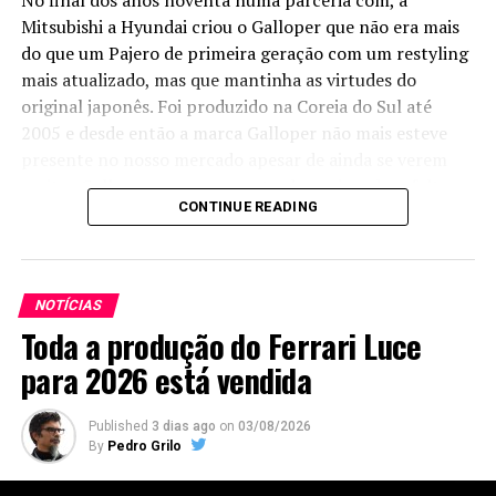
No final dos anos noventa numa parceria com, a
Mitsubishi a Hyundai criou o Galloper que não era mais
do que um Pajero de primeira geração com um restyling
mais atualizado, mas que mantinha as virtudes do
original japonês. Foi produzido na Coreia do Sul até
2005 e desde então a marca Galloper não mais esteve
presente no nosso mercado apesar de ainda se verem
muitos Galloper nas nossas estradas, sejam de asfalto ou
CONTINUE READING
de terra.
Agora a
marca vai
NOTÍCIAS
voltar, fruto
Toda a produção do Ferrari Luce
de uma nova
parceria,
para 2026 está vendida
mas desta
vez entre a
Published
3 dias ago
on
03/08/2026
Anhui
By
Pedro Grilo
Coronet e a