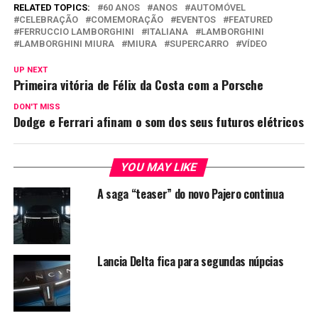
RELATED TOPICS:
60 ANOS
ANOS
AUTOMÓVEL
CELEBRAÇÃO
COMEMORAÇÃO
EVENTOS
FEATURED
FERRUCCIO LAMBORGHINI
ITALIANA
LAMBORGHINI
LAMBORGHINI MIURA
MIURA
SUPERCARRO
VÍDEO
UP NEXT
Primeira vitória de Félix da Costa com a Porsche
DON'T MISS
Dodge e Ferrari afinam o som dos seus futuros elétricos
YOU MAY LIKE
A saga “teaser” do novo Pajero continua
Lancia Delta fica para segundas núpcias