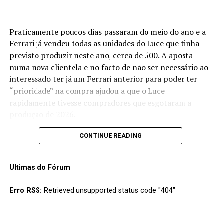
Praticamente poucos dias passaram do meio do ano e a
Ferrari já vendeu todas as unidades do Luce que tinha
previsto produzir neste ano, cerca de 500. A aposta
numa nova clientela e no facto de não ser necessário ao
interessado ter já um Ferrari anterior para poder ter
“prioridade” na compra ajudou a que o Luce
rapidamente tivesse compradores que esgotaram a
produção de 2026.
A marca de Maranello prevê uma produção de cerca de
CONTINUE READING
600 unidades por ano, estimando vender cerca de 2500
Luce até 2030 e pelo comportamento do mercado neste
Ultimas do Fórum
primeiro ano parece que tal será conseguido sem grande
esforço.
Erro RSS:
Retrieved unsupported status code "404"