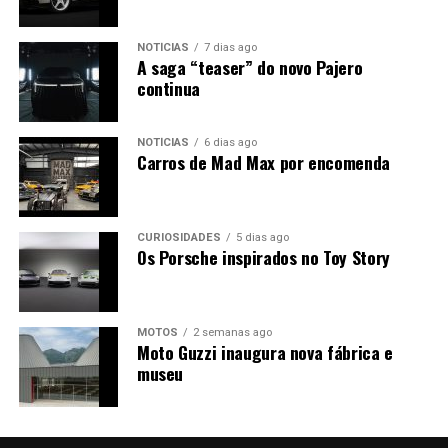
NOTÍCIAS
7 dias ago
A saga “teaser” do novo Pajero
continua
NOTÍCIAS
6 dias ago
Carros de Mad Max por encomenda
CURIOSIDADES
5 dias ago
Os Porsche inspirados no Toy Story
MOTOS
2 semanas ago
Moto Guzzi inaugura nova fábrica e
museu