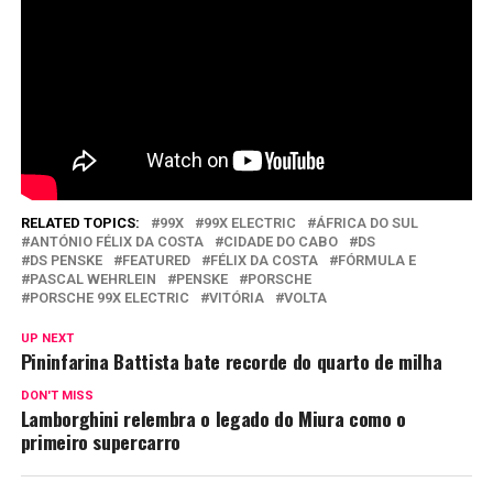
RELATED TOPICS:
99X
99X ELECTRIC
ÁFRICA DO SUL
ANTÓNIO FÉLIX DA COSTA
CIDADE DO CABO
DS
DS PENSKE
FEATURED
FÉLIX DA COSTA
FÓRMULA E
PASCAL WEHRLEIN
PENSKE
PORSCHE
PORSCHE 99X ELECTRIC
VITÓRIA
VOLTA
UP NEXT
Pininfarina Battista bate recorde do quarto de milha
DON'T MISS
Lamborghini relembra o legado do Miura como o
primeiro supercarro