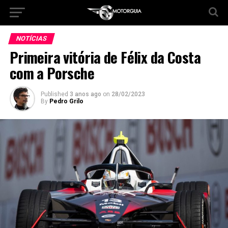
NOTÍCIAS
Primeira vitória de Félix da Costa
com a Porsche
Published
3 anos ago
on
28/02/2023
By
Pedro Grilo