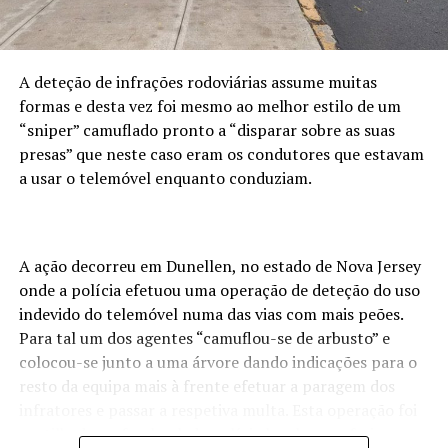
A deteção de infrações rodoviárias assume muitas
formas e desta vez foi mesmo ao melhor estilo de um
“sniper” camuflado pronto a “disparar sobre as suas
presas” que neste caso eram os condutores que estavam
a usar o telemóvel enquanto conduziam.
A ação decorreu em Dunellen, no estado de Nova Jersey
onde a polícia efetuou uma operação de deteção do uso
indevido do telemóvel numa das vias com mais peões.
Para tal um dos agentes “camuflou-se de arbusto” e
colocou-se junto a uma árvore dando indicações para o
resto da equipa mais à frente efetuar a paragem dos
infratores e passar a respetiva multa. Esta operação foi
partilhada no facebook da polícia local que referiu que