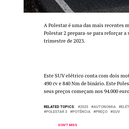
A Polestar é uma das mais recentes 
Polestar 2 prepara-se para reforçar a
trimestre de 2023.
Este SUV elétrico conta com dois mo
490 cv e 840 Nm de binário. Este Pol
seus preços começam nos 94.000 euro
RELATED TOPICS:
2023
AUTONOMIA
ELÉ
POLESTAR 3
POTÊNCIA
PREÇO
SUV
DON'T MISS