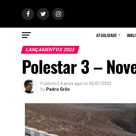
ATUALIDADE
AVAL
LANÇAMENTOS 2023
Polestar 3 – No
Published
4 anos ago
on
02/01/2023
By
Pedro Grilo