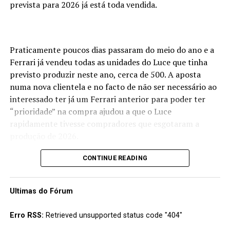
prevista para 2026 já está toda vendida.
Praticamente poucos dias passaram do meio do ano e a
Ferrari já vendeu todas as unidades do Luce que tinha
previsto produzir neste ano, cerca de 500. A aposta
numa nova clientela e no facto de não ser necessário ao
interessado ter já um Ferrari anterior para poder ter
“prioridade” na compra ajudou a que o Luce
rapidamente tivesse compradores que esgotaram a
produção de 2026.
A marca de Maranello prevê uma produção de cerca de
CONTINUE READING
600 unidades por ano, estimando vender cerca de 2500
Luce até 2030 e pelo comportamento do mercado neste
Ultimas do Fórum
primeiro ano parece que tal será conseguido sem grande
esforço.
Erro RSS:
Retrieved unsupported status code "404"