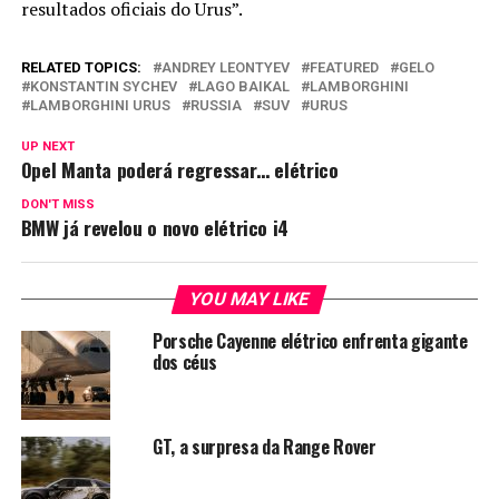
resultados oficiais do Urus”.
RELATED TOPICS:
ANDREY LEONTYEV
FEATURED
GELO
KONSTANTIN SYCHEV
LAGO BAIKAL
LAMBORGHINI
LAMBORGHINI URUS
RUSSIA
SUV
URUS
UP NEXT
Opel Manta poderá regressar… elétrico
DON'T MISS
BMW já revelou o novo elétrico i4
YOU MAY LIKE
Porsche Cayenne elétrico enfrenta gigante
dos céus
GT, a surpresa da Range Rover