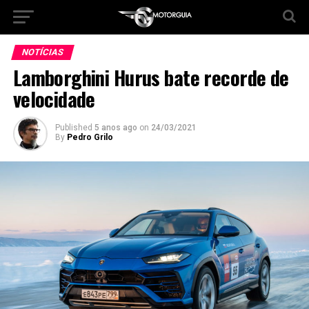
NOTÍCIAS
Lamborghini Hurus bate recorde de
velocidade
Published
5 anos ago
on
24/03/2021
By
Pedro Grilo