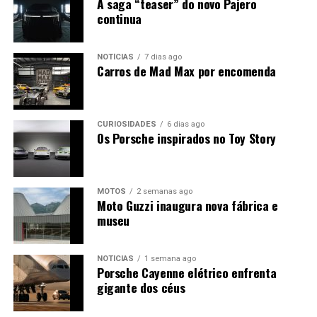
A saga “teaser” do novo Pajero
continua
NOTÍCIAS
7 dias ago
Carros de Mad Max por encomenda
CURIOSIDADES
6 dias ago
Os Porsche inspirados no Toy Story
MOTOS
2 semanas ago
Moto Guzzi inaugura nova fábrica e
museu
NOTÍCIAS
1 semana ago
Porsche Cayenne elétrico enfrenta
gigante dos céus