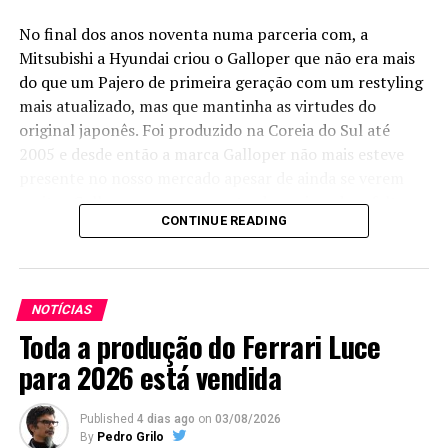
No final dos anos noventa numa parceria com, a
Mitsubishi a Hyundai criou o Galloper que não era mais
do que um Pajero de primeira geração com um restyling
mais atualizado, mas que mantinha as virtudes do
original japonês. Foi produzido na Coreia do Sul até
2005 e desde então a marca Galloper não mais esteve
presente no nosso mercado apesar de ainda se verem
muitos Galloper nas nossas estradas, sejam de asfalto ou
CONTINUE READING
de terra.
Agora a
marca vai
NOTÍCIAS
voltar, fruto
Toda a produção do Ferrari Luce
de uma nova
parceria,
para 2026 está vendida
mas desta
vez entre a
Published
4 dias ago
on
03/08/2026
Anhui
By
Pedro Grilo