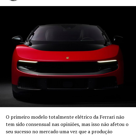
Coronet e a
DongFeng
Nissan e
surgirá com dois modelos, o SUV S 15, baseado no
Nissan Terra, equipado com motor Diesel Mitsubishi 2.0
Turbo com 228 cv e a pick-up P 15 que utiliza o mesmo
motor numa plataforma com origem na Nissan Navara.
A marca recupera o espírito original de proporcionar
modelos todo-o-terreno de tração integral
“tradicionais” com preços competitivos no mercado, tal
como acontecia com o Galloper quando foi lançado.
A distribuição para Portugal, Andorra, Marrocos, Itália e
Espanha estará a cargo da Galloper Ibérica havendo a
possibilidade destes novos Galloper serem fabricados em
solo espanhol.
O primeiro modelo totalmente elétrico da Ferrari não
tem sido consensual nas opiniões, mas isso não afetou o
seu sucesso no mercado uma vez que a produção