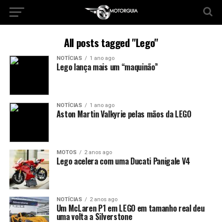
All posts tagged "Lego"
NOTÍCIAS
1 ano ago
Lego lança mais um “maquinão”
NOTÍCIAS
1 ano ago
Aston Martin Valkyrie pelas mãos da LEGO
MOTOS
2 anos ago
Lego acelera com uma Ducati Panigale V4
NOTÍCIAS
2 anos ago
Um McLaren P1 em LEGO em tamanho real deu
uma volta a Silverstone