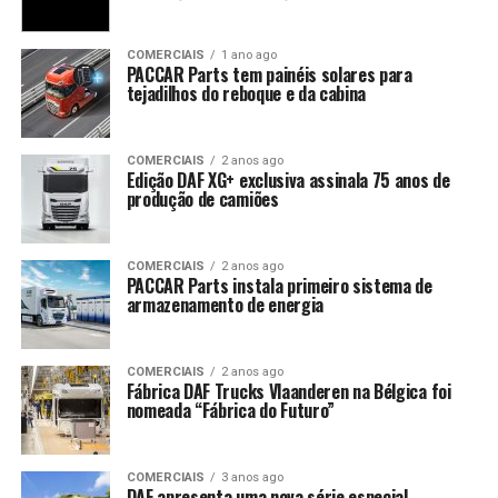
COMERCIAIS
1 ano ago
PACCAR Parts tem painéis solares para
tejadilhos do reboque e da cabina
COMERCIAIS
2 anos ago
Edição DAF XG+ exclusiva assinala 75 anos de
produção de camiões
COMERCIAIS
2 anos ago
PACCAR Parts instala primeiro sistema de
armazenamento de energia
COMERCIAIS
2 anos ago
Fábrica DAF Trucks Vlaanderen na Bélgica foi
nomeada “Fábrica do Futuro”
COMERCIAIS
3 anos ago
DAF apresenta uma nova série especial