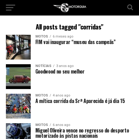
All posts tagged "corridas"
MOTOS
6 meses ago
FIM vai inaugurar “museu das campeãs”
NOTÍCIAS
3 anos ago
Goodwood no seu melhor
MOTOS
4 anos ago
A mítica corrida da Srª Aparecida é já dia 15
MOTOS
6 anos ago
Miguel Oliveira vence no regresso do desporto
motorizado às pistas nacionais