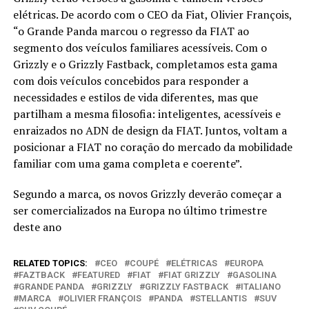
elétricas. De acordo com o CEO da Fiat, Olivier François,
“o Grande Panda marcou o regresso da FIAT ao
segmento dos veículos familiares acessíveis. Com o
Grizzly e o Grizzly Fastback, completamos esta gama
com dois veículos concebidos para responder a
necessidades e estilos de vida diferentes, mas que
partilham a mesma filosofia: inteligentes, acessíveis e
enraizados no ADN de design da FIAT. Juntos, voltam a
posicionar a FIAT no coração do mercado da mobilidade
familiar com uma gama completa e coerente”.
Segundo a marca, os novos Grizzly deverão começar a
ser comercializados na Europa no último trimestre
deste ano
RELATED TOPICS:
CEO
COUPÉ
ELÉTRICAS
EUROPA
FAZTBACK
FEATURED
FIAT
FIAT GRIZZLY
GASOLINA
GRANDE PANDA
GRIZZLY
GRIZZLY FASTBACK
ITALIANO
MARCA
OLIVIER FRANÇOIS
PANDA
STELLANTIS
SUV