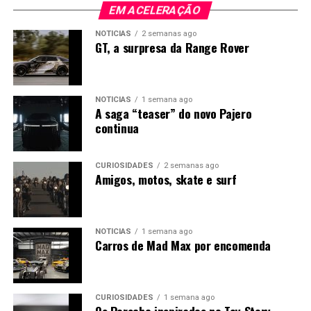
EM ACELERAÇÃO
NOTÍCIAS
2 semanas ago
GT, a surpresa da Range Rover
NOTÍCIAS
1 semana ago
A saga “teaser” do novo Pajero
continua
CURIOSIDADES
2 semanas ago
Amigos, motos, skate e surf
NOTÍCIAS
1 semana ago
Carros de Mad Max por encomenda
CURIOSIDADES
1 semana ago
Os Porsche inspirados no Toy Story