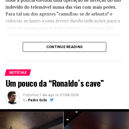
indevido do telemóvel numa das vias com mais peões.
Para tal um dos agentes “camuflou-se de arbusto” e
colocou-se junto a uma árvore dando indicações para o
resto da equipa mais à frente efetuar a paragem dos
infratores e passar a respetiva multa. Esta operação foi
partilhada no facebook da polícia local que referiu que
CONTINUE READING
em seis horas de operação foram detetados 74
condutores em infração a usar o telemóvel.
NOTÍCIAS
Um pouco da “Ronaldo´s cave”
Published
1 dia ago
on
07/08/2026
By
Pedro Grilo