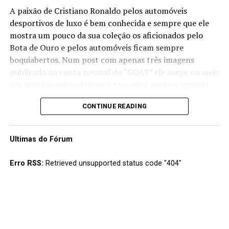
A paixão de Cristiano Ronaldo pelos automóveis
desportivos de luxo é bem conhecida e sempre que ele
mostra um pouco da sua coleção os aficionados pelo
Bota de Ouro e pelos automóveis ficam sempre
boquiabertos. Num post com apenas três imagens
publicado na conta pessoal do “GOAT” ele surge no meio
dos seus hiperdesportivos e com uma simples legenda
“os meus brinquedos”. E que “brinquedos”! Nas imagens
CONTINUE READING
podemos ver os Bugatti Veyron e Chiron, os Ferrari
Monza SP2, LaFerrari, Daytona SP3 e PuroSangue entre
outros de uma coleção onde não faltam modelos da
Ultimas do Fórum
Lamborghini, Mercedes, Porsche ou Rolls Royce. Além
dos “conhecidos”, suspeita-se que o CR7 terá ainda
Erro RSS:
Retrieved unsupported status code "404"
alguns modelos raros “escondidos” dos olhos do público
nesta sua “man’s cave” de muitos milhões.