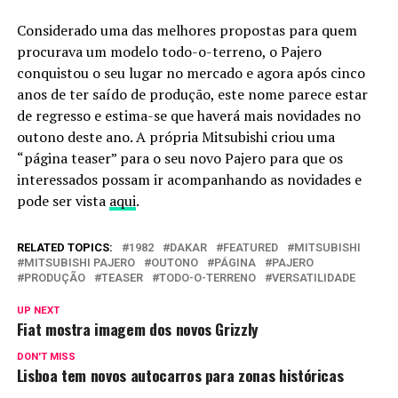
Considerado uma das melhores propostas para quem
procurava um modelo todo-o-terreno, o Pajero
conquistou o seu lugar no mercado e agora após cinco
anos de ter saído de produção, este nome parece estar
de regresso e estima-se que haverá mais novidades no
outono deste ano. A própria Mitsubishi criou uma
“página teaser” para o seu novo Pajero para que os
interessados possam ir acompanhando as novidades e
pode ser vista
aqui
.
RELATED TOPICS:
1982
DAKAR
FEATURED
MITSUBISHI
MITSUBISHI PAJERO
OUTONO
PÁGINA
PAJERO
PRODUÇÃO
TEASER
TODO-O-TERRENO
VERSATILIDADE
UP NEXT
Fiat mostra imagem dos novos Grizzly
DON'T MISS
Lisboa tem novos autocarros para zonas históricas