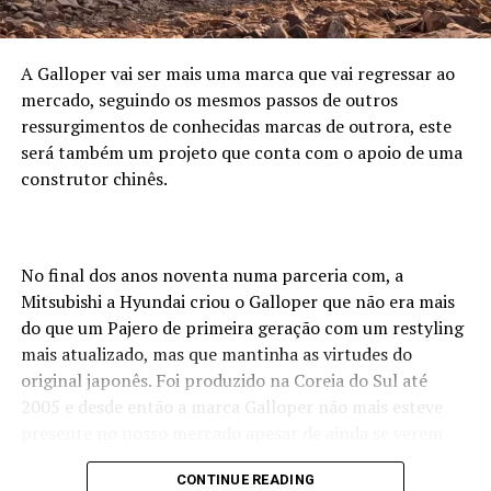
A Galloper vai ser mais uma marca que vai regressar ao
mercado, seguindo os mesmos passos de outros
ressurgimentos de conhecidas marcas de outrora, este
será também um projeto que conta com o apoio de uma
construtor chinês.
No final dos anos noventa numa parceria com, a
Mitsubishi a Hyundai criou o Galloper que não era mais
do que um Pajero de primeira geração com um restyling
mais atualizado, mas que mantinha as virtudes do
original japonês. Foi produzido na Coreia do Sul até
2005 e desde então a marca Galloper não mais esteve
presente no nosso mercado apesar de ainda se verem
muitos Galloper nas nossas estradas, sejam de asfalto ou
CONTINUE READING
de terra.