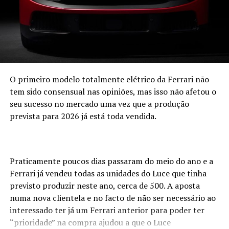
como acontecia com o Galloper quando foi lançado.
A distribuição para Portugal, Andorra, Marrocos, Itália e
Espanha estará a cargo da Galloper Ibérica havendo a
possibilidade destes novos Galloper serem fabricados em
solo espanhol.
O primeiro modelo totalmente elétrico da Ferrari não
tem sido consensual nas opiniões, mas isso não afetou o
seu sucesso no mercado uma vez que a produção
prevista para 2026 já está toda vendida.
Praticamente poucos dias passaram do meio do ano e a
Ferrari já vendeu todas as unidades do Luce que tinha
previsto produzir neste ano, cerca de 500. A aposta
numa nova clientela e no facto de não ser necessário ao
interessado ter já um Ferrari anterior para poder ter
“prioridade” na compra ajudou a que o Luce