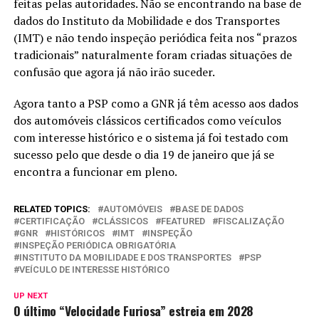
feitas pelas autoridades. Não se encontrando na base de
dados do Instituto da Mobilidade e dos Transportes
(IMT) e não tendo inspeção periódica feita nos “prazos
tradicionais” naturalmente foram criadas situações de
confusão que agora já não irão suceder.
Agora tanto a PSP como a GNR já têm acesso aos dados
dos automóveis clássicos certificados como veículos
com interesse histórico e o sistema já foi testado com
sucesso pelo que desde o dia 19 de janeiro que já se
encontra a funcionar em pleno.
RELATED TOPICS:
AUTOMÓVEIS
BASE DE DADOS
CERTIFICAÇÃO
CLÁSSICOS
FEATURED
FISCALIZAÇÃO
GNR
HISTÓRICOS
IMT
INSPEÇÃO
INSPEÇÃO PERIÓDICA OBRIGATÓRIA
INSTITUTO DA MOBILIDADE E DOS TRANSPORTES
PSP
VEÍCULO DE INTERESSE HISTÓRICO
UP NEXT
O último “Velocidade Furiosa” estreia em 2028