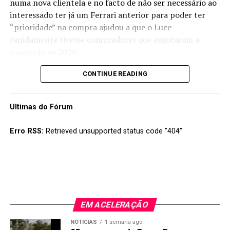
numa nova clientela e no facto de não ser necessário ao
interessado ter já um Ferrari anterior para poder ter
“prioridade” na compra ajudou a que o Luce
rapidamente tivesse compradores que esgotaram a
produção de 2026.
A marca de Maranello prevê uma produção de cerca de
CONTINUE READING
600 unidades por ano, estimando vender cerca de 2500
Luce até 2030 e pelo comportamento do mercado neste
Ultimas do Fórum
primeiro ano parece que tal será conseguido sem grande
esforço.
Erro RSS:
Retrieved unsupported status code "404"
EM ACELERAÇÃO
NOTÍCIAS
1 semana ago