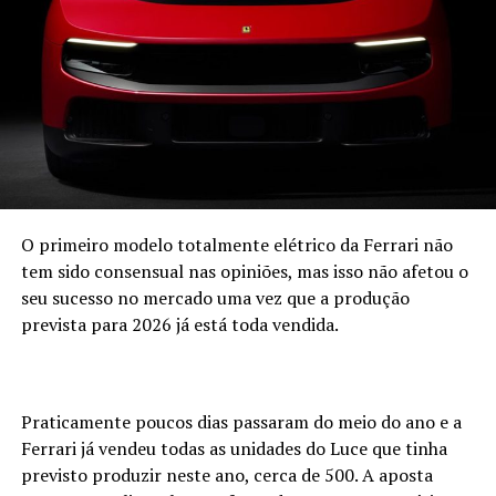
A marca recupera o espírito original de proporcionar
modelos todo-o-terreno de tração integral
“tradicionais” com preços competitivos no mercado, tal
como acontecia com o Galloper quando foi lançado.
A distribuição para Portugal, Andorra, Marrocos, Itália e
Espanha estará a cargo da Galloper Ibérica havendo a
possibilidade destes novos Galloper serem fabricados em
solo espanhol.
O primeiro modelo totalmente elétrico da Ferrari não
tem sido consensual nas opiniões, mas isso não afetou o
seu sucesso no mercado uma vez que a produção
prevista para 2026 já está toda vendida.
Praticamente poucos dias passaram do meio do ano e a
Ferrari já vendeu todas as unidades do Luce que tinha
previsto produzir neste ano, cerca de 500. A aposta