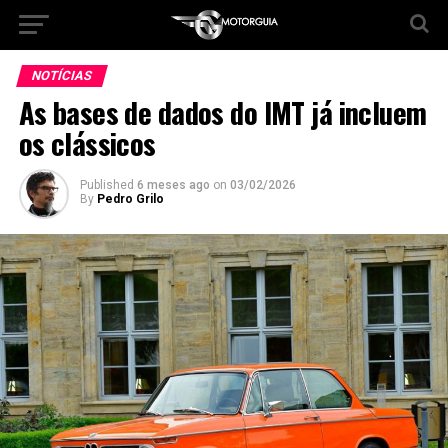
NOTÍCIAS
As bases de dados do IMT já incluem
os clássicos
Published
6 meses ago
on
03/02/2026
By
Pedro Grilo