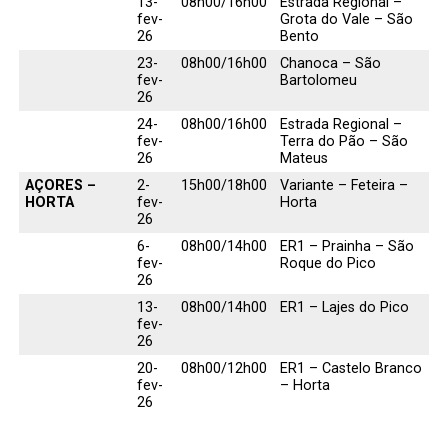
13-
08h00/16h00
Estrada Regional –
fev-
Grota do Vale – São
26
Bento
23-
08h00/16h00
Chanoca – São
fev-
Bartolomeu
26
24-
08h00/16h00
Estrada Regional –
fev-
Terra do Pão – São
26
Mateus
AÇORES –
2-
15h00/18h00
Variante – Feteira –
HORTA
fev-
Horta
26
6-
08h00/14h00
ER1 – Prainha – São
fev-
Roque do Pico
26
13-
08h00/14h00
ER1 – Lajes do Pico
fev-
26
20-
08h00/12h00
ER1 – Castelo Branco
fev-
– Horta
26