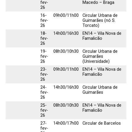
fev-
Macedo – Braga
26
16-
09h00/11h00
Circular Urbana de
fev-
Guimarães (nó S.
26
Torcato)
18-
14h00/16h30
EN14 – Vila Nova de
fev-
Famalicão
26
19-
08h30/10h30
Circular Urbana de
fev-
Guimarães
26
(Universidade)
23-
09h30/11h00
EN14 – Vila Nova de
fev-
Famalicão
26
24-
14h30/16h30
Circular Urbana de
fev-
Guimarães
26
25-
08h30/10h30
EN14 – Vila Nova de
fev-
Famalicão
26
27-
14h00/17h00
Circular de Barcelos
fev-