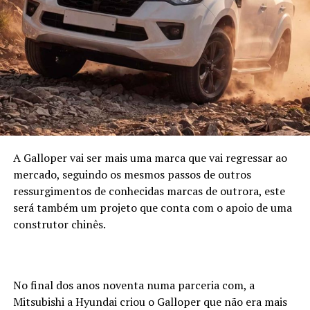
A Galloper vai ser mais uma marca que vai regressar ao
mercado, seguindo os mesmos passos de outros
ressurgimentos de conhecidas marcas de outrora, este
será também um projeto que conta com o apoio de uma
construtor chinês.
No final dos anos noventa numa parceria com, a
Mitsubishi a Hyundai criou o Galloper que não era mais