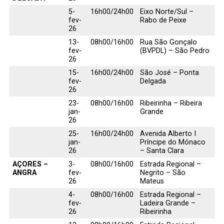
5-
16h00/24h00
Eixo Norte/Sul –
fev-
Rabo de Peixe
26
13-
08h00/16h00
Rua São Gonçalo
fev-
(BVPDL) – São Pedro
26
15-
16h00/24h00
São José – Ponta
fev-
Delgada
26
23-
08h00/16h00
Ribeirinha – Ribeira
jan-
Grande
26
25-
16h00/24h00
Avenida Alberto I
jan-
Príncipe do Mónaco
26
– Santa Clara
AÇORES –
3-
08h00/16h00
Estrada Regional –
ANGRA
fev-
Negrito – São
26
Mateus
4-
08h00/16h00
Estrada Regional –
fev-
Ladeira Grande –
26
Ribeirinha