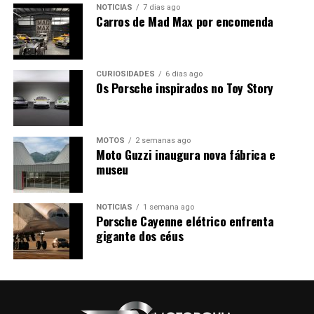
NOTÍCIAS
7 dias ago
Carros de Mad Max por encomenda
CURIOSIDADES
6 dias ago
Os Porsche inspirados no Toy Story
MOTOS
2 semanas ago
Moto Guzzi inaugura nova fábrica e
museu
NOTÍCIAS
1 semana ago
Porsche Cayenne elétrico enfrenta
gigante dos céus