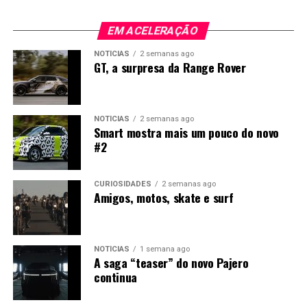
EM ACELERAÇÃO
NOTÍCIAS
2 semanas ago
GT, a surpresa da Range Rover
NOTÍCIAS
2 semanas ago
Smart mostra mais um pouco do novo
#2
CURIOSIDADES
2 semanas ago
Amigos, motos, skate e surf
NOTÍCIAS
1 semana ago
A saga “teaser” do novo Pajero
continua