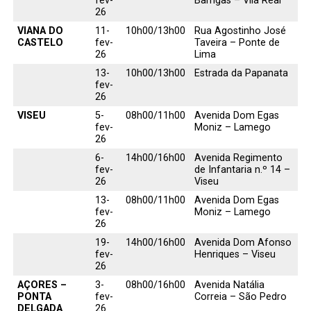
fev-
Barrigas – Vila Real
26
VIANA DO
11-
10h00/13h00
Rua Agostinho José
CASTELO
fev-
Taveira – Ponte de
26
Lima
13-
10h00/13h00
Estrada da Papanata
fev-
26
VISEU
5-
08h00/11h00
Avenida Dom Egas
fev-
Moniz – Lamego
26
6-
14h00/16h00
Avenida Regimento
fev-
de Infantaria n.º 14 –
26
Viseu
13-
08h00/11h00
Avenida Dom Egas
fev-
Moniz – Lamego
26
19-
14h00/16h00
Avenida Dom Afonso
fev-
Henriques – Viseu
26
AÇORES –
3-
08h00/16h00
Avenida Natália
PONTA
fev-
Correia – São Pedro
DELGADA
26