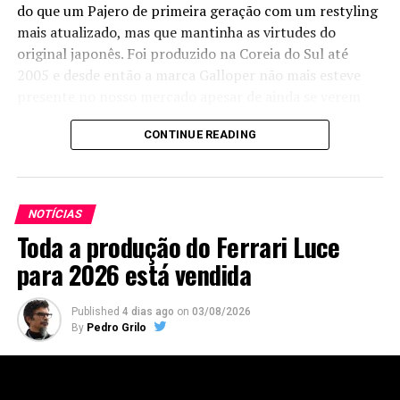
do que um Pajero de primeira geração com um restyling
mais atualizado, mas que mantinha as virtudes do
original japonês. Foi produzido na Coreia do Sul até
2005 e desde então a marca Galloper não mais esteve
presente no nosso mercado apesar de ainda se verem
muitos Galloper nas nossas estradas, sejam de asfalto ou
CONTINUE READING
de terra.
Agora a
marca vai
NOTÍCIAS
voltar, fruto
Toda a produção do Ferrari Luce
de uma nova
parceria,
para 2026 está vendida
mas desta
vez entre a
Published
4 dias ago
on
03/08/2026
Anhui
By
Pedro Grilo
Coronet e a
DongFeng
Nissan e