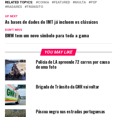
RELATED TOPICS:
COIMA
FEATURED
MULTA
PSP
RADARES
TRÂNSITO
UP NEXT
As bases de dados do IMT já incluem os clássicos
DON'T MISS
BMW tem um novo símbolo para toda a gama
YOU MAY LIKE
Polícia de LA apreende 72 carros por causa
de uma foto
Brigada de Trânsito da GNR vai voltar
Páscoa negra nas estradas portuguesas