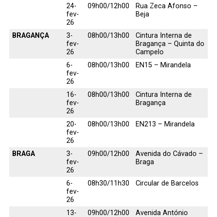
24-
09h00/12h00
Rua Zeca Afonso –
fev-
Beja
26
BRAGANÇA
3-
08h00/13h00
Cintura Interna de
fev-
Bragança – Quinta do
26
Campelo
6-
08h00/13h00
EN15 – Mirandela
fev-
26
16-
08h00/13h00
Cintura Interna de
fev-
Bragança
26
20-
08h00/13h00
EN213 – Mirandela
fev-
26
BRAGA
3-
09h00/12h00
Avenida do Cávado –
fev-
Braga
26
6-
08h30/11h30
Circular de Barcelos
fev-
26
13-
09h00/12h00
Avenida António