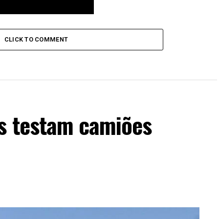
CLICK TO COMMENT
aia integra novo Mercedes-
s testam camiões
ctros L Pro Cabin