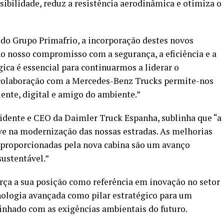
sibilidade, reduz a resistência aerodinâmica e otimiza o
 do Grupo Primafrio, a incorporação destes novos
o nosso compromisso com a segurança, a eficiência e a
ica é essencial para continuarmos a liderar o
a colaboração com a Mercedes-Benz Trucks permite-nos
ente, digital e amigo do ambiente.”
dente e CEO da Daimler Truck Espanha, sublinha que “a
ve na modernização das nossas estradas. As melhorias
proporcionadas pela nova cabina são um avanço
sustentável.”
rça a sua posição como referência em inovação no setor
nologia avançada como pilar estratégico para um
alinhado com as exigências ambientais do futuro.