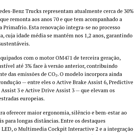
cedes-Benz Trucks representam atualmente cerca de 30%
ia que remonta aos anos 70 e que tem acompanhado a
a Primafrio. Esta renovação integra-se no processo
a, cuja idade média se mantém nos 1,2 anos, garantindo
sustentáveis.
equipados com o motor OM471 de terceira geração,
tível até 3% face à versão anterior, contribuindo
te das emissões de CO₂. O modelo incorpora ainda
ondução — entre eles o Active Brake Assist 6, Predictive
Assist 3 e Active Drive Assist 3 — que elevam os
estradas europeias.
ra oferecer maior ergonomia, silêncio e bem-estar ao
s para longas distâncias. Entre os destaques
LED, o Multimedia Cockpit Interactive 2 e a integração