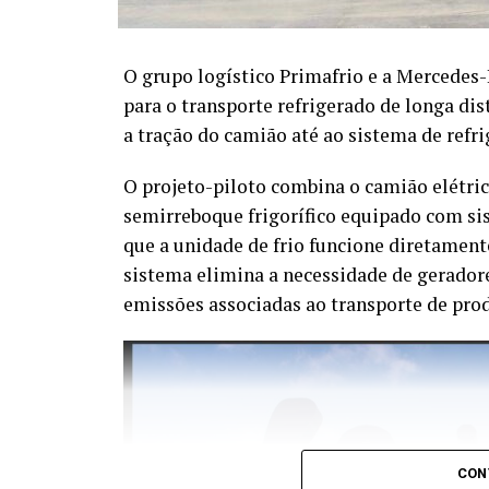
O grupo logístico Primafrio e a Mercedes-
para o transporte refrigerado de longa dist
a tração do camião até ao sistema de refr
O projeto-piloto combina o camião elétr
semirreboque frigorífico equipado com si
que a unidade de frio funcione diretamente 
sistema elimina a necessidade de geradore
emissões associadas ao transporte de prod
CON