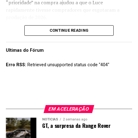
“prioridade” na compra ajudou a que o Luce
rapidamente tivesse compradores que esgotaram a
produção de 2026.
A marca de Maranello prevê uma produção de cerca de
CONTINUE READING
600 unidades por ano, estimando vender cerca de 2500
Luce até 2030 e pelo comportamento do mercado neste
Ultimas do Fórum
primeiro ano parece que tal será conseguido sem grande
esforço.
Erro RSS:
Retrieved unsupported status code "404"
EM ACELERAÇÃO
NOTÍCIAS
2 semanas ago
GT, a surpresa da Range Rover