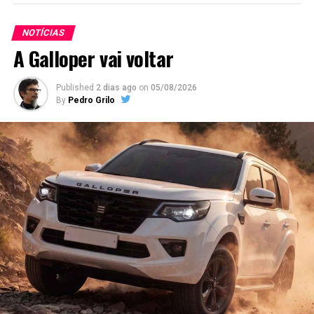
NOTÍCIAS
A Galloper vai voltar
Published
2 dias ago
on
05/08/2026
By
Pedro Grilo