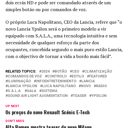
dois ecrãs HD e pode ser comandado através de um
simples botão ou por comandos de voz.
O próprio Luca Napolitano, CEO da Lancia, refere que “o
novo Lancia Ypsilon será o primeiro modelo a vir
equipado com S.A.L.A., uma tecnologia intuitiva e sem
necessidade de qualquer esforço da parte dos
ocupantes, concebida segundo o mais puro estilo Lancia,
com o objectivo de tornar a vida a bordo mais fácil”.
RELATED TOPICS:
2024
BOTÃO
CEO
CLIMATIZAÇÃO
COMANDOS DE VOZ
CONTROLO
ESTILO
FEATURED
ILUMINAÇÃO
INFOENTRETENIMENTO
LANCIA
LANCIA YPSILON
LUCA NAPOLITANO
NOVO
RÁDIO
S.A.L.A.
SALA
SISTEMA
SOUND AIR LIGHT AUGMENTATION
TEASER
YPSILON
UP NEXT
Os preços do novo Renault Scénic E-Tech
DON'T MISS
Alfa Romeo mostra teaser do novo Milano