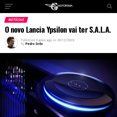
NOTÍCIAS
O novo Lancia Ypsilon vai ter S.A.L.A.
Published
3 anos ago
on
29/12/2023
By
Pedro Grilo