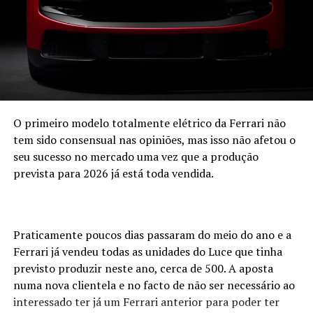
“tradicionais” com preços competitivos no mercado, tal
como acontecia com o Galloper quando foi lançado.
A distribuição para Portugal, Andorra, Marrocos, Itália e
Espanha estará a cargo da Galloper Ibérica havendo a
possibilidade destes novos Galloper serem fabricados em
solo espanhol.
O primeiro modelo totalmente elétrico da Ferrari não
tem sido consensual nas opiniões, mas isso não afetou o
seu sucesso no mercado uma vez que a produção
prevista para 2026 já está toda vendida.
Praticamente poucos dias passaram do meio do ano e a
Ferrari já vendeu todas as unidades do Luce que tinha
previsto produzir neste ano, cerca de 500. A aposta
numa nova clientela e no facto de não ser necessário ao
interessado ter já um Ferrari anterior para poder ter