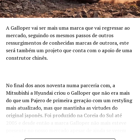
A Galloper vai ser mais uma marca que vai regressar ao
mercado, seguindo os mesmos passos de outros
ressurgimentos de conhecidas marcas de outrora, este
será também um projeto que conta com o apoio de uma
construtor chinês.
No final dos anos noventa numa parceria com, a
Mitsubishi a Hyundai criou o Galloper que não era mais
do que um Pajero de primeira geração com um restyling
mais atualizado, mas que mantinha as virtudes do
original japonês. Foi produzido na Coreia do Sul até
2005 e desde então a marca Galloper não mais esteve
presente no nosso mercado apesar de ainda se verem
muitos Galloper nas nossas estradas, sejam de asfalto ou