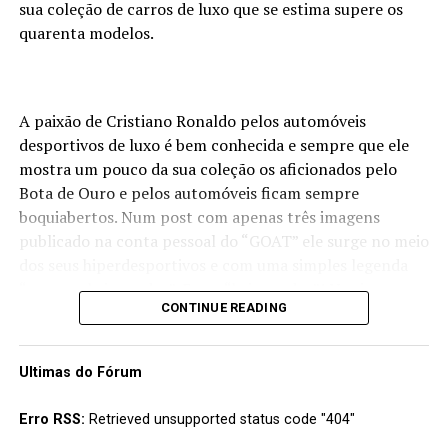
sua coleção de carros de luxo que se estima supere os
quarenta modelos.
A paixão de Cristiano Ronaldo pelos automóveis
desportivos de luxo é bem conhecida e sempre que ele
mostra um pouco da sua coleção os aficionados pelo
Bota de Ouro e pelos automóveis ficam sempre
boquiabertos. Num post com apenas três imagens
publicado na conta pessoal do “GOAT” ele surge no meio
dos seus hiperdesportivos e com uma simples legenda
“os meus brinquedos”. E que “brinquedos”! Nas imagens
CONTINUE READING
podemos ver os Bugatti Veyron e Chiron, os Ferrari
Monza SP2, LaFerrari, Daytona SP3 e PuroSangue entre
outros de uma coleção onde não faltam modelos da
Ultimas do Fórum
Lamborghini, Mercedes, Porsche ou Rolls Royce. Além
dos “conhecidos”, suspeita-se que o CR7 terá ainda
Erro RSS:
Retrieved unsupported status code "404"
alguns modelos raros “escondidos” dos olhos do público