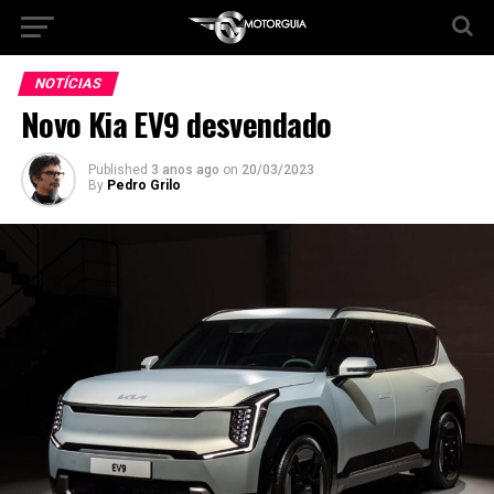
NOTÍCIAS
Novo Kia EV9 desvendado
Published
3 anos ago
on
20/03/2023
By
Pedro Grilo