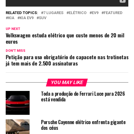
RELATED TOPICS:
7 LUGARES
ELÉTRICO
EV9
FEATURED
KIA
KIA EV9
SUV
UP NEXT
Volkswagen estuda elétrico que custe menos de 20 mil
euros
DON'T MISS
Petição para uso obrigatório de capacete nas trotinetas
já tem mais de 2.500 assinaturas
YOU MAY LIKE
Toda a produção do Ferrari Luce para 2026
está vendida
Porsche Cayenne elétrico enfrenta gigante
dos céus