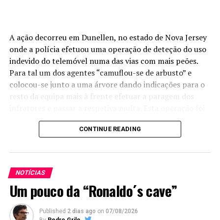
A ação decorreu em Dunellen, no estado de Nova Jersey
onde a polícia efetuou uma operação de deteção do uso
indevido do telemóvel numa das vias com mais peões.
Para tal um dos agentes “camuflou-se de arbusto” e
colocou-se junto a uma árvore dando indicações para o
resto da equipa mais à frente efetuar a paragem dos
infratores e passar a respetiva multa. Esta operação foi
partilhada no facebook da polícia local que referiu que
CONTINUE READING
em seis horas de operação foram detetados 74
condutores em infração a usar o telemóvel.
NOTÍCIAS
Um pouco da “Ronaldo´s cave”
Published
2 dias ago
on
07/08/2026