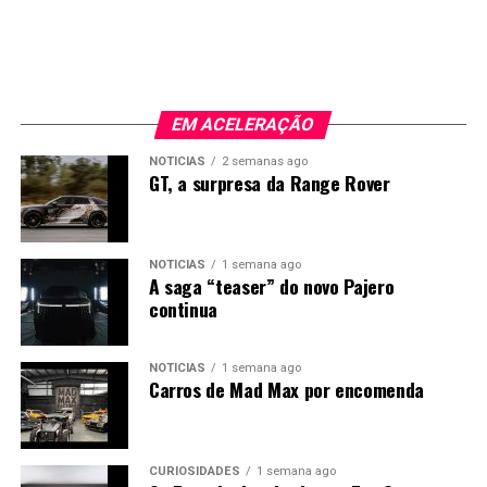
nesta sua “man’s cave” de muitos milhões.
EM ACELERAÇÃO
NOTÍCIAS
2 semanas ago
GT, a surpresa da Range Rover
NOTÍCIAS
1 semana ago
A saga “teaser” do novo Pajero
continua
NOTÍCIAS
1 semana ago
Carros de Mad Max por encomenda
CURIOSIDADES
1 semana ago