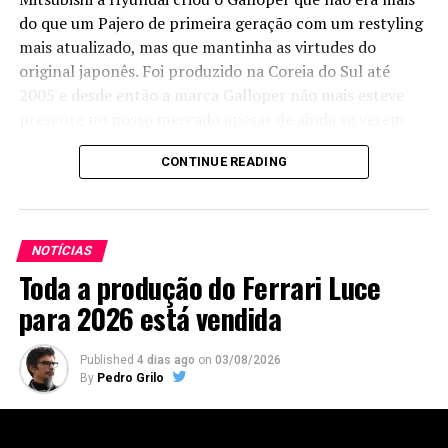
do que um Pajero de primeira geração com um restyling
mais atualizado, mas que mantinha as virtudes do
original japonês. Foi produzido na Coreia do Sul até
2005 e desde então a marca Galloper não mais esteve
presente no nosso mercado apesar de ainda se verem
muitos Galloper nas nossas estradas, sejam de asfalto ou
CONTINUE READING
de terra.
Agora a
marca vai
NOTÍCIAS
voltar, fruto
Toda a produção do Ferrari Luce
de uma nova
parceria,
para 2026 está vendida
mas desta
vez entre a
Published
4 dias ago
on
03/08/2026
Anhui
By
Pedro Grilo
Coronet e a
DongFeng