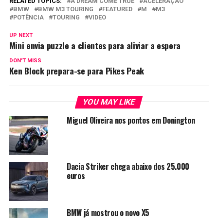
RELATED TOPICS:
A DREAM COME TRUE
ACELERAÇÃO
BMW
BMW M3 TOURING
FEATURED
M
M3
POTÊNCIA
TOURING
VIDEO
UP NEXT
Mini envia puzzle a clientes para aliviar a espera
DON'T MISS
Ken Block prepara-se para Pikes Peak
YOU MAY LIKE
Miguel Oliveira nos pontos em Donington
Dacia Striker chega abaixo dos 25.000
euros
BMW já mostrou o novo X5