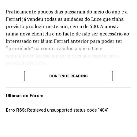
Praticamente poucos dias passaram do meio do ano e a
Ferrari já vendeu todas as unidades do Luce que tinha
previsto produzir neste ano, cerca de 500. A aposta
numa nova clientela e no facto de não ser necessário ao
interessado ter já um Ferrari anterior para poder ter
“prioridade” na compra ajudou a que o Luce
rapidamente tivesse compradores que esgotaram a
produção de 2026.
A marca de Maranello prevê uma produção de cerca de
CONTINUE READING
600 unidades por ano, estimando vender cerca de 2500
Luce até 2030 e pelo comportamento do mercado neste
Ultimas do Fórum
primeiro ano parece que tal será conseguido sem grande
esforço.
Erro RSS:
Retrieved unsupported status code "404"