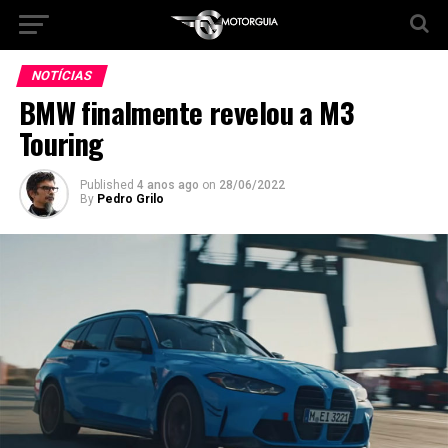
NOTÍCIAS
BMW finalmente revelou a M3
Touring
Published
4 anos ago
on
28/06/2022
By
Pedro Grilo