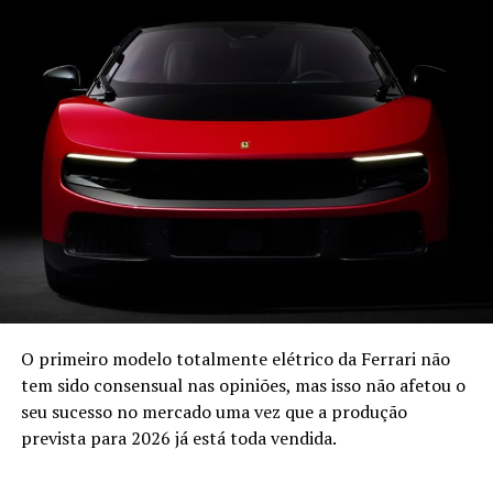
Nissan e
surgirá com dois modelos, o SUV S 15, baseado no
Nissan Terra, equipado com motor Diesel Mitsubishi 2.0
Turbo com 228 cv e a pick-up P 15 que utiliza o mesmo
motor numa plataforma com origem na Nissan Navara.
A marca recupera o espírito original de proporcionar
modelos todo-o-terreno de tração integral
“tradicionais” com preços competitivos no mercado, tal
como acontecia com o Galloper quando foi lançado.
A distribuição para Portugal, Andorra, Marrocos, Itália e
Espanha estará a cargo da Galloper Ibérica havendo a
possibilidade destes novos Galloper serem fabricados em
solo espanhol.
O primeiro modelo totalmente elétrico da Ferrari não
tem sido consensual nas opiniões, mas isso não afetou o
seu sucesso no mercado uma vez que a produção
prevista para 2026 já está toda vendida.