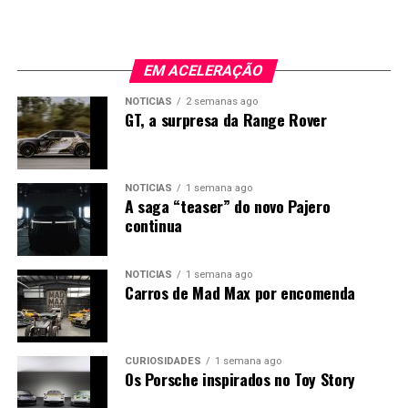
traseiro de abertura independente, suspensão
tecnológica com objetivos concretos de
pneumática AIRMATIC e teto panorâmico Sky View.
descarbonização do setor logístico europeu.
Os preços arrancam nos 81.475 euros, sem IVA, para a
EM ACELERAÇÃO
configuração de cinco lugares. A variante de seis lugares
NOTÍCIAS
2 semanas ago
custa 81.891 euros, enquanto a versão de sete lugares
GT, a surpresa da Range Rover
está disponível a partir de 82.369 euros, também sem
IVA.
NOTÍCIAS
1 semana ago
A saga “teaser” do novo Pajero
continua
NOTÍCIAS
1 semana ago
Carros de Mad Max por encomenda
CURIOSIDADES
1 semana ago
Os Porsche inspirados no Toy Story