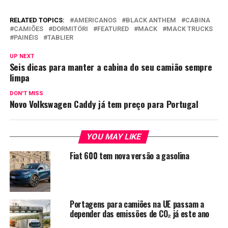
RELATED TOPICS:
AMERICANOS
BLACK ANTHEM
CABINA
CAMIÕES
DORMITÓRI
FEATURED
MACK
MACK TRUCKS
PAINÉIS
TABLIER
UP NEXT
Seis dicas para manter a cabina do seu camião sempre
limpa
DON'T MISS
Novo Volkswagen Caddy já tem preço para Portugal
YOU MAY LIKE
Fiat 600 tem nova versão a gasolina
Portagens para camiões na UE passam a
depender das emissões de CO₂ já este ano