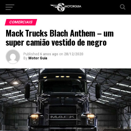
COMERCIAIS
Mack Trucks Blach Anthem – um
super camião vestido de negro
Published
6 anos ago
on
28/12/2020
By
Motor Guia