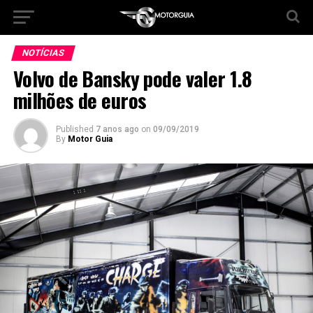
link alternatif bento4d
situs togel online
Togel
togel online
togel online
togel online
togel online
bandar togel
togel online
togel online
thepubtheatre
slot thailand
sydney night
slot gacor hari ini
slot thailand
slot gacor hari ini
slot gacor hari ini
slot gacor hari ini
slot gacor hari ini
slot online
slot online
slot online
link slot resmi
slot online
slot online
slot online
slot online
toto togel
toto togel
toto togel
toto togel
bento4d
toto togel
toto togel
bento4d
bento4d
bento4d
bento4d
bento4d
bento4d
bento4d
bento4d
bento4d
bento4d
bento4d
bento4d
bento4d
bento4d
bento4d
bento4d
bento4d
bento4d
toto togel
bento4d
bento4d
bento4d
toto togel
bento4d
bento4d
bento4d
bento4d
bento4d
toto togel
bento4d
bento4d
bento4d
toto togel
bento4d
bento4d
bento4d
bento4d
bento4d
bento4d
bento4d
toto togel
bento4d
bento4d
bento4d
toto togel
bento4d
link gacor
bento4d
toto togel
bento4d
toto togel
toto togel
togel resmi
toto togel
toot togel
toto togel
toto togel
shopping
situs slot gacor
toto togel
toto togel
togel resmi
toto togel
situs togel
situs togel
link slot
situs togel
situs slot resmi
link slot
link slot
situs togel
situs togel
situs togel
situs togel
link slot
slot gacor
situs togel
situs togel
situs togel
situs togel
situs togel
situs togel
situs togel
link slot
slot 777
link slot
situs togel
link slot
situs togel
situs togel
toto slot
toto slot
slot 4d
toto slot
slot resmi
situs gacor
toto slot
toto slot
slot 4d
slot resmi
toto slot
toto slot
slot resmi
situs gacor
slot resmi
toto slot
toto slot
toto slot
toto slot
slot resmi
toto slot
slot resmi
situs toto
situs toto
situs toto
situs slot
situs slot
situs slot
situs slot
situs toto
situs slot
situs slot
rtp slot
situs slot
rtp slot
situs toto
situs toto
situs toto
situs toto
situs slot
situs slot
situs toto
situs toto
situs slot
situs slot
situs toto
situs toto
situs slot
situs slot
situs toto
toto
bandar toto
situs togel
NOTÍCIAS
Volvo de Bansky pode valer 1.8
milhões de euros
Published
7 anos ago
on
09/09/2019
By
Motor Guia