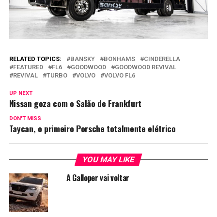
RELATED TOPICS:
BANSKY
BONHAMS
CINDERELLA
FEATURED
FL6
GOODWOOD
GOODWOOD REVIVAL
REVIVAL
TURBO
VOLVO
VOLVO FL6
UP NEXT
Nissan goza com o Salão de Frankfurt
DON'T MISS
Taycan, o primeiro Porsche totalmente elétrico
YOU MAY LIKE
A Galloper vai voltar