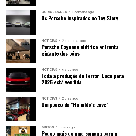
CURIOSIDADES
1 semana ago
Os Porsche inspirados no Toy Story
NOTÍCIAS
2 semanas ago
Porsche Cayenne elétrico enfrenta
gigante dos céus
NOTÍCIAS
6 dias ago
Toda a produção do Ferrari Luce para
2026 está vendida
NOTÍCIAS
2 dias ago
Um pouco da “Ronaldo´s cave”
MOTOS
5 dias ago
Pouco mais de uma semana para a