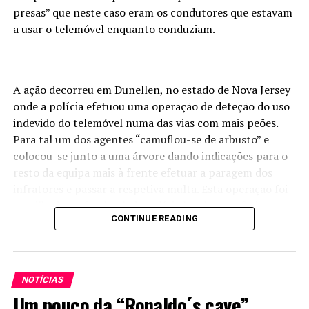
presas” que neste caso eram os condutores que estavam
a usar o telemóvel enquanto conduziam.
A ação decorreu em Dunellen, no estado de Nova Jersey
onde a polícia efetuou uma operação de deteção do uso
indevido do telemóvel numa das vias com mais peões.
Para tal um dos agentes “camuflou-se de arbusto” e
colocou-se junto a uma árvore dando indicações para o
resto da equipa mais à frente efetuar a paragem dos
infratores e passar a respetiva multa. Esta operação foi
partilhada no facebook da polícia local que referiu que
CONTINUE READING
em seis horas de operação foram detetados 74
condutores em infração a usar o telemóvel.
NOTÍCIAS
Um pouco da “Ronaldo´s cave”