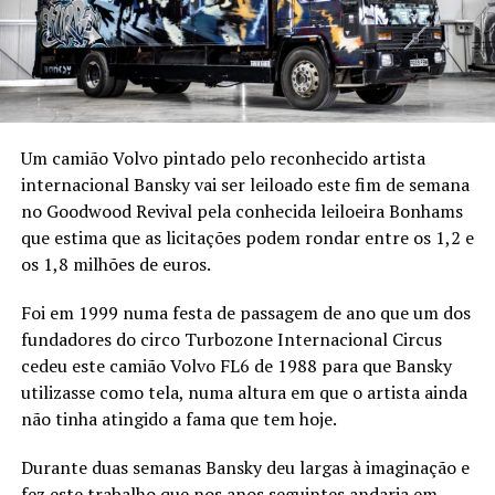
Um camião Volvo pintado pelo reconhecido artista
internacional Bansky vai ser leiloado este fim de semana
no Goodwood Revival pela conhecida leiloeira Bonhams
que estima que as licitações podem rondar entre os 1,2 e
os 1,8 milhões de euros.
Foi em 1999 numa festa de passagem de ano que um dos
fundadores do circo Turbozone Internacional Circus
cedeu este camião Volvo FL6 de 1988 para que Bansky
utilizasse como tela, numa altura em que o artista ainda
não tinha atingido a fama que tem hoje.
Durante duas semanas Bansky deu largas à imaginação e
fez este trabalho que nos anos seguintes andaria em