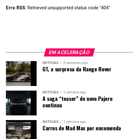
dos “conhecidos”, suspeita-se que o CR7 terá ainda
Erro RSS:
Retrieved unsupported status code "404"
alguns modelos raros “escondidos” dos olhos do público
nesta sua “man’s cave” de muitos milhões.
EM ACELERAÇÃO
NOTÍCIAS
2 semanas ago
GT, a surpresa da Range Rover
NOTÍCIAS
1 semana ago
A saga “teaser” do novo Pajero
continua
NOTÍCIAS
1 semana ago
Carros de Mad Max por encomenda