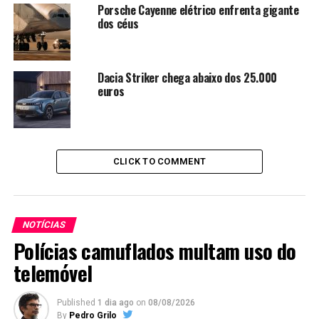
Porsche Cayenne elétrico enfrenta gigante
dos céus
Dacia Striker chega abaixo dos 25.000
euros
CLICK TO COMMENT
NOTÍCIAS
Polícias camuflados multam uso do
telemóvel
Published
1 dia ago
on
08/08/2026
By
Pedro Grilo