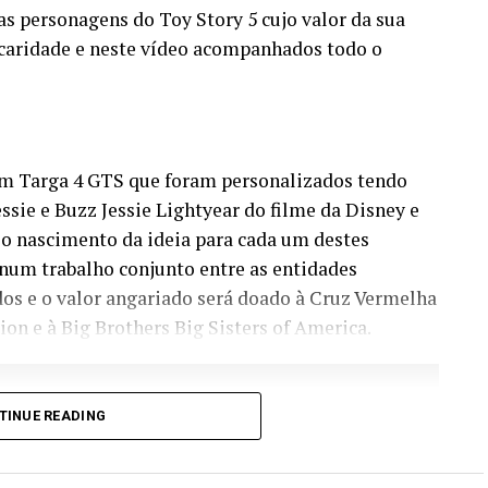
as personagens do Toy Story 5 cujo valor da sua
e caridade e neste vídeo acompanhados todo o
um Targa 4 GTS que foram personalizados tendo
sie e Buzz Jessie Lightyear do filme da Disney e
s o nascimento da ideia para cada um destes
 num trabalho conjunto entre as entidades
dos e o valor angariado será doado à Cruz Vermelha
on e à Big Brothers Big Sisters of America.
TINUE READING