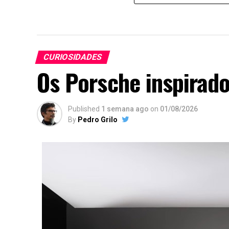
CURIOSIDADES
Os Porsche inspirado
Published
1 semana ago
on
01/08/2026
By
Pedro Grilo