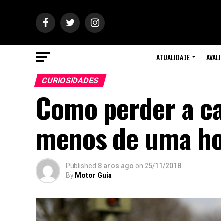
ATUALIDADE
AVAL
CURIOSIDADES
Como perder a c
menos de uma h
Published
8 anos ago
on
25/11/2018
By
Motor Guia