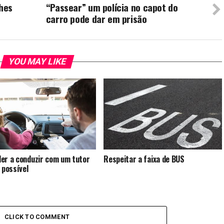
hes
“Passear” um polícia no capot do
carro pode dar em prisão
YOU MAY LIKE
er a conduzir com um tutor
Respeitar a faixa de BUS
 possível
CLICK TO COMMENT