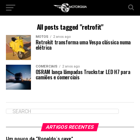
All posts tagged "retrofit"
MOTOS
2 anos ago
Retrokit transforma uma Vespa clássica numa
elétrica
COMERCIAIS
2 anos ago
OSRAM lança lâmpadas Truckstar LED H7 para
camiões e comerciais
ARTIGOS RECENTES
Um pouco da “Ronaldo´s cave”