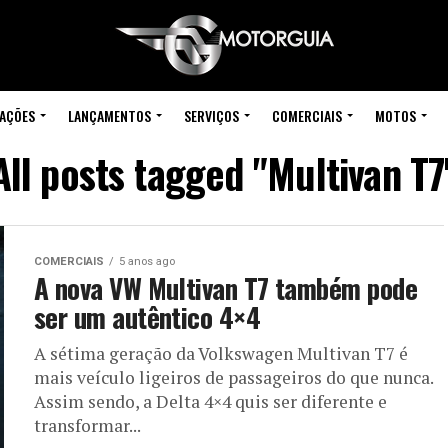
IAÇÕES
LANÇAMENTOS
SERVIÇOS
COMERCIAIS
MOTOS
All posts tagged "Multivan T7
COMERCIAIS
5 anos ago
A nova VW Multivan T7 também pode
ser um autêntico 4×4
A sétima geração da Volkswagen Multivan T7 é
mais veículo ligeiros de passageiros do que nunca.
Assim sendo, a Delta 4×4 quis ser diferente e
transformar...