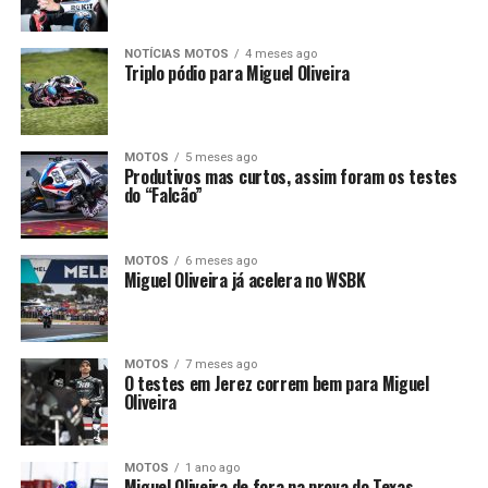
NOTÍCIAS MOTOS
4 meses ago
Triplo pódio para Miguel Oliveira
MOTOS
5 meses ago
Produtivos mas curtos, assim foram os testes
do “Falcão”
MOTOS
6 meses ago
Miguel Oliveira já acelera no WSBK
MOTOS
7 meses ago
O testes em Jerez correm bem para Miguel
Oliveira
MOTOS
1 ano ago
Miguel Oliveira de fora na prova do Texas