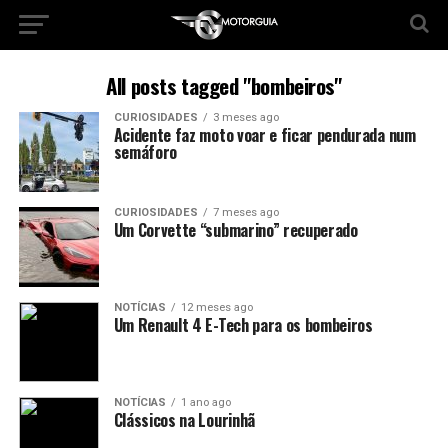
All posts tagged "bombeiros"
CURIOSIDADES
3 meses ago
Acidente faz moto voar e ficar pendurada num
semáforo
CURIOSIDADES
7 meses ago
Um Corvette “submarino” recuperado
NOTÍCIAS
12 meses ago
Um Renault 4 E-Tech para os bombeiros
NOTÍCIAS
1 ano ago
Clássicos na Lourinhã