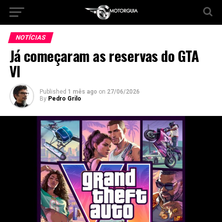
NOTÍCIAS
Já começaram as reservas do GTA
VI
Published
1 mês ago
on
27/06/2026
By
Pedro Grilo