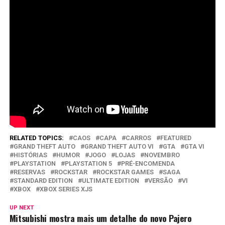
RELATED TOPICS:
CAOS
CAPA
CARROS
FEATURED
GRAND THEFT AUTO
GRAND THEFT AUTO VI
GTA
GTA VI
HISTÓRIAS
HUMOR
JOGO
LOJAS
NOVEMBRO
PLAYSTATION
PLAYSTATION 5
PRÉ-ENCOMENDA
RESERVAS
ROCKSTAR
ROCKSTAR GAMES
SAGA
STANDARD EDITION
ULTIMATE EDITION
VERSÃO
VI
XBOX
XBOX SERIES XJS
UP NEXT
Mitsubishi mostra mais um detalhe do novo Pajero