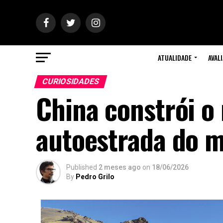
ATUALIDADE
AVAL
CURIOSIDADES
China constrói o
autoestrada do 
Published
2 meses ago
on
18/06/2026
By
Pedro Grilo