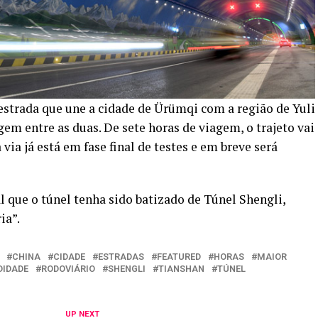
oestrada que une a cidade de Ürümqi com a região de Yuli
gem entre as duas. De sete horas de viagem, o trajeto vai
 via já está em fase final de testes e em breve será
que o túnel tenha sido batizado de Túnel Shengli,
ia”.
CHINA
CIDADE
ESTRADAS
FEATURED
HORAS
MAIOR
DIDADE
RODOVIÁRIO
SHENGLI
TIANSHAN
TÚNEL
UP NEXT