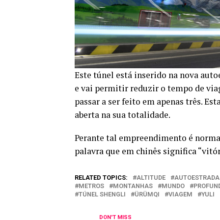
Este túnel está inserido na nova aut
e vai permitir reduzir o tempo de via
passar a ser feito em apenas três. Esta
aberta na sua totalidade.
Perante tal empreendimento é normal 
palavra que em chinês significa “vitór
RELATED TOPICS:
ALTITUDE
AUTOESTRADA
METROS
MONTANHAS
MUNDO
PROFUN
TÚNEL SHENGLI
ÜRÜMQI
VIAGEM
YULI
DON'T MISS