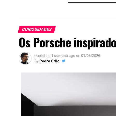
CURIOSIDADES
Os Porsche inspirado
Published
1 semana ago
on
01/08/2026
By
Pedro Grilo