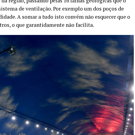
 da região, passando pelas 16 falhas geológicas que o
sistema de ventilação. Por exemplo um dos poços de
didade. A somar a tudo isto convém não esquecer que o
tros, o que garantidamente não facilita.