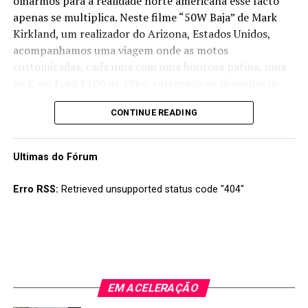
olharmos para a realidade norte americana esse facto
apenas se multiplica. Neste filme “50W Baja” de Mark
Kirkland, um realizador do Arizona, Estados Unidos,
acompanhamos uma viagem onde as motos
customizadas, cada uma com uma honrosa patina, uma
pick-up Ford F100 de 1964, carregada de pranchas de
surf e skates e um grupo de amigos vão rumo a sul, mais
CONTINUE READING
precisamente até ao México:
Ultimas do Fórum
Erro RSS:
Retrieved unsupported status code "404"
EM ACELERAÇÃO