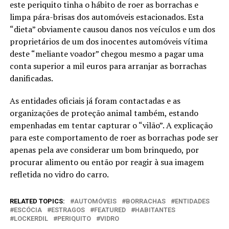
este periquito tinha o hábito de roer as borrachas e
limpa pára-brisas dos automóveis estacionados. Esta
“dieta” obviamente causou danos nos veículos e um dos
proprietários de um dos inocentes automóveis vítima
deste “meliante voador” chegou mesmo a pagar uma
conta superior a mil euros para arranjar as borrachas
danificadas.
As entidades oficiais já foram contactadas e as
organizações de proteção animal também, estando
empenhadas em tentar capturar o “vilão”. A explicação
para este comportamento de roer as borrachas pode ser
apenas pela ave considerar um bom brinquedo, por
procurar alimento ou então por reagir à sua imagem
refletida no vidro do carro.
RELATED TOPICS:
AUTOMÓVEIS
BORRACHAS
ENTIDADES
ESCÓCIA
ESTRAGOS
FEATURED
HABITANTES
LOCKERDIL
PERIQUITO
VIDRO