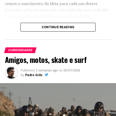
vemos o nascimento da ideia para cada um destes
Porsche e a forma como foi materializada num trabalho
conjunto entre as entidades envolvidas. Estes
desportivos serão vendidos e o valor angariado será
CONTINUE READING
doado à Cruz Vermelha Americana, à Starlight
Children’s Foundation e à Big Brothers Big Sisters of
America.
CURIOSIDADES
Amigos, motos, skate e surf
Published
2 semanas ago
on
25/07/2026
By
Pedro Grilo