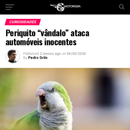
CURIOSIDADES
Periquito “vândalo” ataca
automóveis inocentes
Published
2 meses ago
on
06/06/2026
By
Pedro Grilo