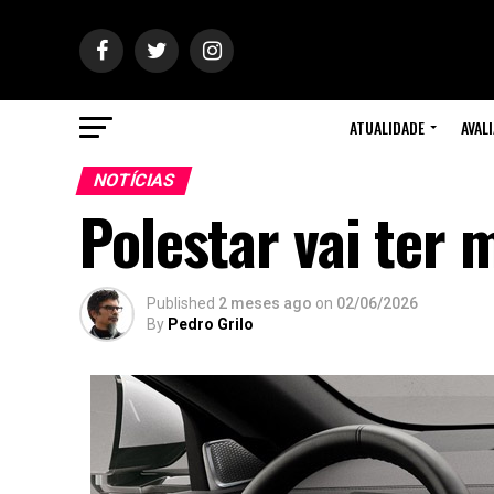
ATUALIDADE
AVAL
NOTÍCIAS
Polestar vai ter 
Published
2 meses ago
on
02/06/2026
By
Pedro Grilo