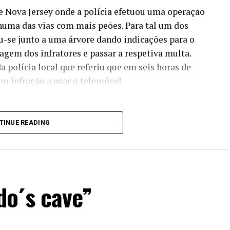
e Nova Jersey onde a polícia efetuou uma operação
numa das vias com mais peões. Para tal um dos
u-se junto a uma árvore dando indicações para o
ragem dos infratores e passar a respetiva multa.
a polícia local que referiu que em seis horas de
m infração a usar o telemóvel.
TINUE READING
do´s cave”