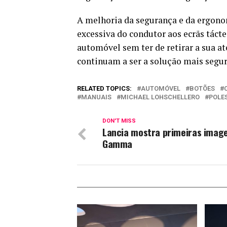
A melhoria da segurança e da ergonom
excessiva do condutor aos ecrãs táct
automóvel sem ter de retirar a sua at
continuam a ser a solução mais segur
RELATED TOPICS:
AUTOMÓVEL
BOTÕES
MANUAIS
MICHAEL LOHSCHELLERO
POLE
DON'T MISS
Lancia mostra primeiras imag
Gamma