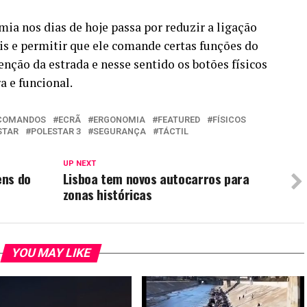
ia nos dias de hoje passa por reduzir a ligação
eis e permitir que ele comande certas funções do
enção da estrada e nesse sentido os botões físicos
a e funcional.
COMANDOS
ECRÃ
ERGONOMIA
FEATURED
FÍSICOS
STAR
POLESTAR 3
SEGURANÇA
TÁCTIL
UP NEXT
ens do
Lisboa tem novos autocarros para
zonas históricas
YOU MAY LIKE