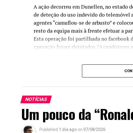
A ação decorreu em Dunellen, no estado d
de deteção do uso indevido do telemóvel 
agentes “camuflou-se de arbusto” e coloco
resto da equipa mais à frente efetuar a pa
Esta operação foi partilhada no facebook d
operação foram detetados 74 condutores e
CON
NOTÍCIAS
Um pouco da “Ronal
Published
1 dia ago
on
07/08/2026