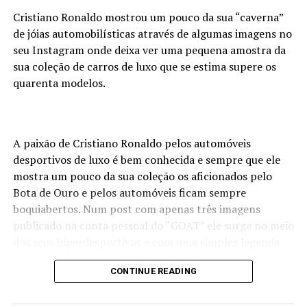
Cristiano Ronaldo mostrou um pouco da sua “caverna”
de jóias automobilísticas através de algumas imagens no
seu Instagram onde deixa ver uma pequena amostra da
sua coleção de carros de luxo que se estima supere os
quarenta modelos.
A paixão de Cristiano Ronaldo pelos automóveis
desportivos de luxo é bem conhecida e sempre que ele
mostra um pouco da sua coleção os aficionados pelo
Bota de Ouro e pelos automóveis ficam sempre
boquiabertos. Num post com apenas três imagens
publicado na conta pessoal do “GOAT” ele surge no meio
dos seus hiperdesportivos e com uma simples legenda
“os meus brinquedos”. E que “brinquedos”! Nas imagens
CONTINUE READING
podemos ver os Bugatti Veyron e Chiron, os Ferrari
Monza SP2, LaFerrari, Daytona SP3 e PuroSangue entre