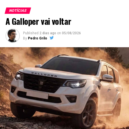
outros de uma coleção onde não faltam modelos da
Lamborghini, Mercedes, Porsche ou Rolls Royce. Além
NOTÍCIAS
dos “conhecidos”, suspeita-se que o CR7 terá ainda
A Galloper vai voltar
alguns modelos raros “escondidos” dos olhos do público
nesta sua “man’s cave” de muitos milhões.
Published
2 dias ago
on
05/08/2026
By
Pedro Grilo