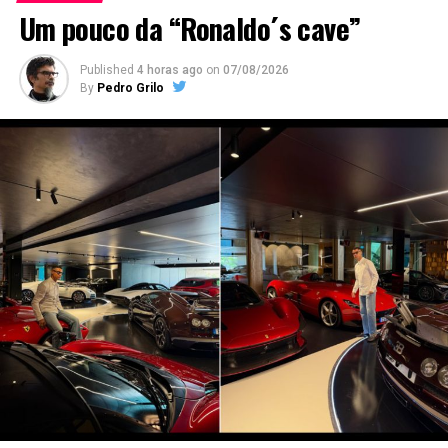
Um pouco da “Ronaldo´s cave”
Published
4 horas ago
on
07/08/2026
By
Pedro Grilo