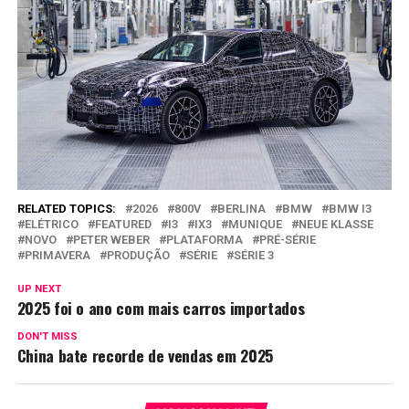
RELATED TOPICS:
2026
800V
BERLINA
BMW
BMW I3
ELÉTRICO
FEATURED
I3
IX3
MUNIQUE
NEUE KLASSE
NOVO
PETER WEBER
PLATAFORMA
PRÉ-SÉRIE
PRIMAVERA
PRODUÇÃO
SÉRIE
SÉRIE 3
UP NEXT
2025 foi o ano com mais carros importados
DON'T MISS
China bate recorde de vendas em 2025