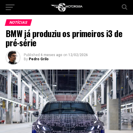
NOTÍCIAS
BMW já produziu os primeiros i3 de
pré-série
Published
6 meses ago
on
12/02/2026
By
Pedro Grilo