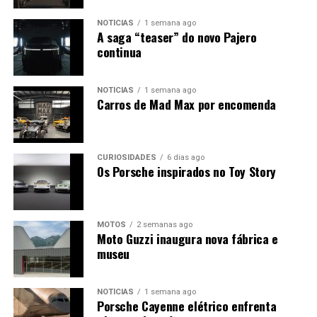
“tradicionais” com preços competitivos no mercado, tal
como acontecia com o Galloper quando foi lançado.
NOTÍCIAS
1 semana ago
A saga “teaser” do novo Pajero
continua
A distribuição para Portugal, Andorra, Marrocos, Itália e
Espanha estará a cargo da Galloper Ibérica havendo a
possibilidade destes novos Galloper serem fabricados em
NOTÍCIAS
1 semana ago
Carros de Mad Max por encomenda
solo espanhol.
CURIOSIDADES
6 dias ago
Os Porsche inspirados no Toy Story
MOTOS
2 semanas ago
Moto Guzzi inaugura nova fábrica e
museu
NOTÍCIAS
1 semana ago
Porsche Cayenne elétrico enfrenta