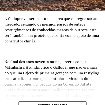
A Galloper vai ser mais uma marca que vai regressar ao
mercado, seguindo os mesmos passos de outros
ressurgimentos de conhecidas marcas de outrora, este
será também um projeto que conta com o apoio de uma
construtor chinês.
No final dos anos noventa numa parceria com, a
Mitsubishi a Hyundai criou o Galloper que não era mais
do que um Pajero de primeira geração com um restyling
mais atualizado, mas que mantinha as virtudes do
original japonês. Foi produzido na Coreia do Sul até
2005 e desde então a marca Galloper não mais esteve
presente no nosso mercado apesar de ainda se verem
muitos Galloper nas nossas estradas, sejam de asfalto ou